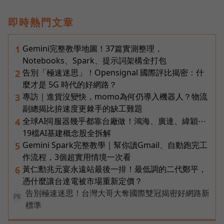
即時熱門文章
Gemini完整教學地圖！37篇實測整理，
1
Notebooks、Spark、提示詞架構全打包
告別「極速迷思」！Opensignal 國際評比揭密：什
2
麼才是 5G 時代的好網路？
專訪｜進貨沒變快，momo為何仍導入機器人？物流
3
副總揭比拚速度更棘手的缺工難題
全球AI伺服器幾乎都靠台廠做！鴻海、廣達、緯穎⋯
4
19檔AI基建概念股全拆解
Gemini Spark完整教學｜幫你讀Gmail、自動跑完工
5
作流程，3個超實用情境一次看
黃仁勳兆元宴永遠站最後一排！最低調的二代鄭平，
6
憑什麼讓台達電被市場重新定價？
告別極速迷思！台灣大哥大奪國際雙冠揭密好網路新
PR
標準