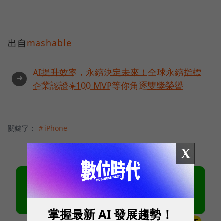
出自
mashable
AI提升效率，永續決定未來！全球永續指標
➜
企業認證☀️100 MVP等你角逐雙獎榮譽
關鍵字：
＃iPhone
X
掌握最新 AI 發展趨勢！