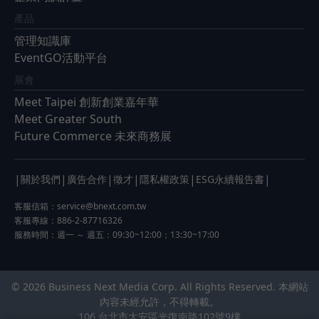
產品
管理知識庫
EventGO活動平台
展會
Meet Taipei 創新創業嘉年華
Meet Greater South
Future Commerce 未來商務展
|
|
|
|
|
|
關於我們
廣告合作
徵才
隱私權政策
ESG永續報告書
客服信箱：
service@bnext.com.tw
客服專線：886-2-87716326
服務時間：週一 ～ 週五：09:30~12:00；13:30~17:00
© 2026 Business Next Media Corp. All Rights Reserved. 本網站
內容未經允許，不得轉載。
106 台北市大安區光復南路102號9樓