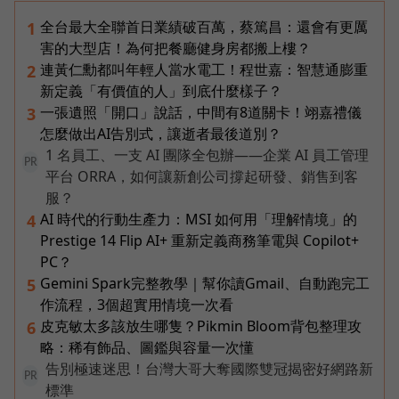
全台最大全聯首日業績破百萬，蔡篤昌：還會有更厲
1
害的大型店！為何把餐廳健身房都搬上樓？
連黃仁勳都叫年輕人當水電工！程世嘉：智慧通膨重
2
新定義「有價值的人」到底什麼樣子？
一張遺照「開口」說話，中間有8道關卡！翊嘉禮儀
3
怎麼做出AI告別式，讓逝者最後道別？
1 名員工、一支 AI 團隊全包辦——企業 AI 員工管理
PR
平台 ORRA，如何讓新創公司撐起研發、銷售到客
服？
AI 時代的行動生產力：MSI 如何用「理解情境」的
4
Prestige 14 Flip AI+ 重新定義商務筆電與 Copilot+
PC？
Gemini Spark完整教學｜幫你讀Gmail、自動跑完工
5
作流程，3個超實用情境一次看
皮克敏太多該放生哪隻？Pikmin Bloom背包整理攻
6
略：稀有飾品、圖鑑與容量一次懂
告別極速迷思！台灣大哥大奪國際雙冠揭密好網路新
PR
標準