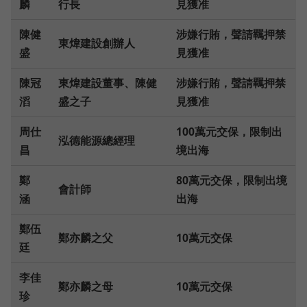
麟
行長
見獲准
陳健
涉嫌行賄，聲請羈押禁
東煒建設創辦人
盛
見獲准
陳冠
東煒建設董事、陳健
涉嫌行賄，聲請羈押禁
滔
盛之子
見獲准
周仕
100萬元交保，限制出
泓德能源總經理
昌
境出海
鄭
80萬元交保，限制出境
會計師
涵
出海
鄭伍
鄭亦麟之父
10萬元交保
廷
李佳
鄭亦麟之母
10萬元交保
珍