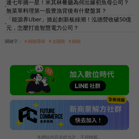
連七年摘一星！米其林餐廳為何出嫁初魚母公司？
●
無菜單料理第一股豊漁背後有什麼盤算？
「能源界Uber」掀起創新板綠潮！泓德營收破50億
●
元，怎麼打造智慧電力公司？
關鍵字：
＃綠能環保
＃太陽能
＃綠能
本網站內容未經允許，不得轉載。