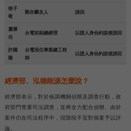
徐子
鄭亦麟友人
請回
敬
蕭勝
台電前副總經理
以證人身份約談後請回
任
許國
台電現任專業總工程
以證人身份約談後請回
隆
師
經濟部、泓德能源怎麼說？
經濟部表示，對於檢調機關偵辦及調查行動，政
府部門尊重司法調查，並將全力配合偵辦。由於
案件仍在司法程序中，現階段不宜對個案予以評
論。