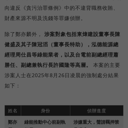
向違反《貪污治罪條例》中的不違背職務收賄、
財產來源不明及洗錢等罪嫌偵辦。
除了鄭亦麟外，
涉案對象包括東煒建設董事長陳
健盛及其子陳冠滔（董事長特助），泓德能源總
經理周仕昌等綠能業者，以及台電前副總經理蕭
勝任、副總兼執行長許國隆等高層。
本案的主要
涉案人士在2025年8月26日凌晨的強制處分結果
如下：
姓名
身份
偵辦進度
鄭亦
綠能推動中心前副執
涉嫌重大，聲請羈押禁