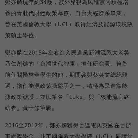
鄭亦麟現年約34歲，被外界視為民進黨內積極培
養的青壯代財經政策幕僚。自台大經濟系畢業，
曾在英國倫敦大學（UCL）取得經濟及能源環境政
策碩士學位。
鄭亦麟在2015年左右進入民進黨新潮流系大老吳
乃仁創辦的「台灣世代智庫」擔任研究員。曾為
前任閣揆林全學生的他，期間參與蔡英文總統競
選，擔任能源政策操盤手之一，積極為民進黨能
源政策辯護，並以筆名「Luke」與「核能流言終
結者」黃士修筆戰。
2016至2017年，鄭亦麟獲得台達電與英國在台辦
事處獎學金，赴英國倫敦大學學院（UCL）研讀經