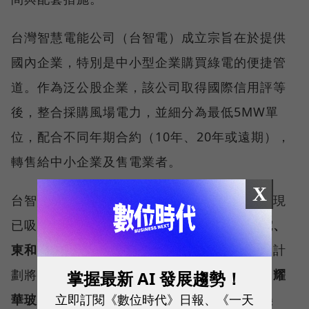
台灣智慧電能公司（台智電）成立宗旨在於提供
國內企業，特別是中小型企業購買綠電的便捷管
道。作為泛公股企業，該公司取得國際信用評等
後，整合採購風場電力，並細分為最低5MW單
位，配合不同年期合約（10年、20年或遠期），
轉售給中小企業及售電業者。
X
台智電在經濟部主導下由中鋼公司發起組建，現
已吸納
中鋼、中油、中華電信、日月光、聯電、
東和鋼鐵
等六家企業共同參與營運；首輪增資計
劃將股東陣容擴展至十四家，新增
台灣高鐵、耀
掌握最新 AI 發展趨勢！
立即訂閱《數位時代》日報、《一天
華玻璃、工研院、長春石化、東元集團、中美