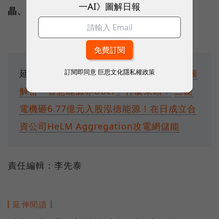
一AI》圖解日報
晶、台達電、世界先進
等機構。
訂閱即同意
巨思文化隱私權政策
延伸閱讀：
泓德能源9月底轉一般板！4張圖
解密「智慧能源界Uber」什麼來頭？
三菱
電機砸6.77億元入股泓德能源！在日成立合
資公司HeLM Aggregation攻電網儲能
責任編輯：李先泰
延伸閱讀