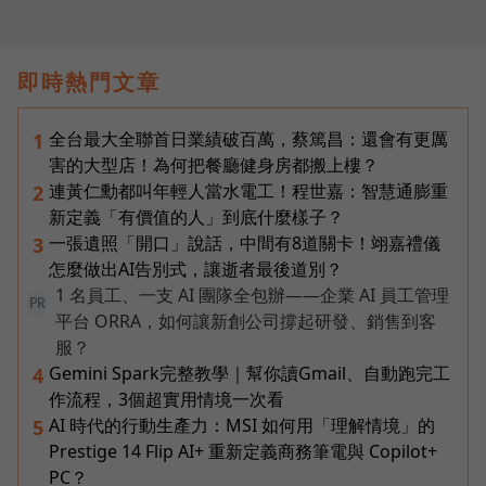
即時熱門文章
全台最大全聯首日業績破百萬，蔡篤昌：還會有更厲
1
害的大型店！為何把餐廳健身房都搬上樓？
連黃仁勳都叫年輕人當水電工！程世嘉：智慧通膨重
2
新定義「有價值的人」到底什麼樣子？
一張遺照「開口」說話，中間有8道關卡！翊嘉禮儀
3
怎麼做出AI告別式，讓逝者最後道別？
1 名員工、一支 AI 團隊全包辦——企業 AI 員工管理
PR
平台 ORRA，如何讓新創公司撐起研發、銷售到客
服？
Gemini Spark完整教學｜幫你讀Gmail、自動跑完工
4
作流程，3個超實用情境一次看
AI 時代的行動生產力：MSI 如何用「理解情境」的
5
Prestige 14 Flip AI+ 重新定義商務筆電與 Copilot+
PC？