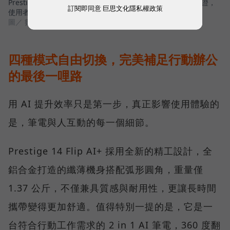
Prestige 14 Flip AI+完美符合 Windows Copilot+ PC 架構認證，
訂閱即同意
巨思文化隱私權政策
使用者可解鎖多項雲端無法執行的關鍵功能
圖／ 數位時代
四種模式自由切換，完美補足行動辦公
的最後一哩路
用 AI 提升效率只是第一步，真正影響使用體驗的
是，筆電與人互動的每一個細節。
Prestige 14 Flip AI+ 採用全新的精工設計，全
鋁合金打造的纖薄機身搭配弧形圓角，重量僅
1.37 公斤，不僅兼具質感與耐用性，更讓長時間
攜帶變得更加舒適。值得特別一提的是，它是一
台符合行動工作需求的 2 in 1 AI 筆電，360 度翻