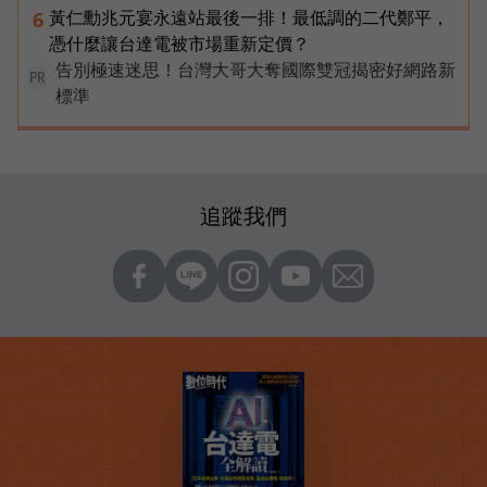
黃仁勳兆元宴永遠站最後一排！最低調的二代鄭平，
6
憑什麼讓台達電被市場重新定價？
告別極速迷思！台灣大哥大奪國際雙冠揭密好網路新
PR
標準
追蹤我們