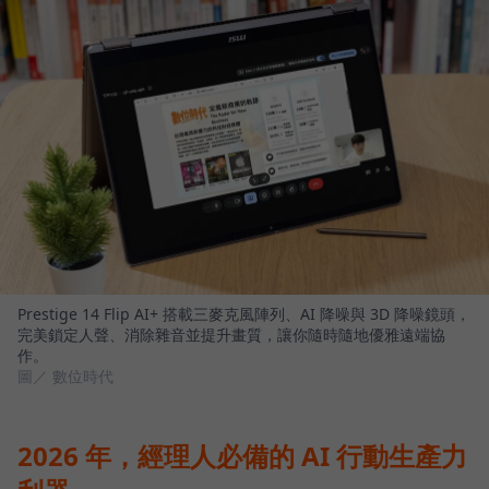
Prestige 14 Flip AI+ 搭載三麥克風陣列、AI 降噪與 3D 降噪鏡頭，
完美鎖定人聲、消除雜音並提升畫質，讓你隨時隨地優雅遠端協
作。
圖／ 數位時代
2026 年，經理人必備的 AI 行動生產力