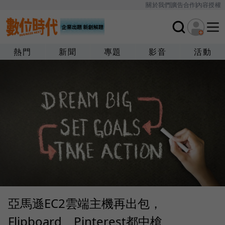
關於我們
廣告合作
內容授權
熱門
新聞
專題
影音
活動
亞馬遜EC2雲端主機再出包，
Flipboard、Pinterest都中槍