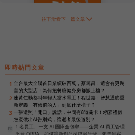
往下滑看下一篇文章
即時熱門文章
全台最大全聯首日業績破百萬，蔡篤昌：還會有更厲
1
害的大型店！為何把餐廳健身房都搬上樓？
連黃仁勳都叫年輕人當水電工！程世嘉：智慧通膨重
2
新定義「有價值的人」到底什麼樣子？
一張遺照「開口」說話，中間有8道關卡！翊嘉禮儀
3
怎麼做出AI告別式，讓逝者最後道別？
1 名員工、一支 AI 團隊全包辦——企業 AI 員工管理
PR
平台 ORRA，如何讓新創公司撐起研發、銷售到客