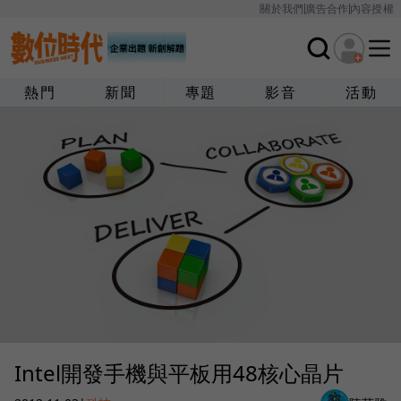
關於我們
廣告合作
內容授權
熱門
新聞
專題
影音
活動
Intel開發手機與平板用48核心晶片