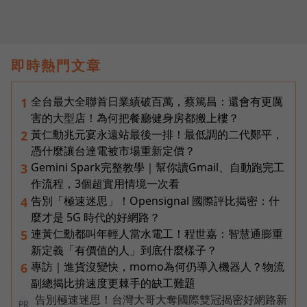
即時熱門文章
全台最大全聯首日業績破百萬，蔡篤昌：還會有更厲
1
害的大型店！為何把餐廳健身房都搬上樓？
黃仁勳兆元宴永遠站最後一排！最低調的二代鄭平，
2
憑什麼讓台達電被市場重新定價？
Gemini Spark完整教學｜幫你讀Gmail、自動跑完工
3
作流程，3個超實用情境一次看
告別「極速迷思」！Opensignal 國際評比揭密：什
4
麼才是 5G 時代的好網路？
連黃仁勳都叫年輕人當水電工！程世嘉：智慧通膨重
5
新定義「有價值的人」到底什麼樣子？
專訪｜進貨沒變快，momo為何仍導入機器人？物流
6
副總揭比拚速度更棘手的缺工難題
告別極速迷思！台灣大哥大奪國際雙冠揭密好網路新
PR