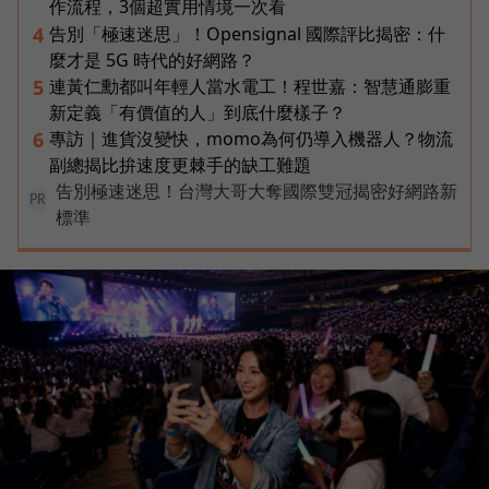
作流程，3個超實用情境一次看
告別「極速迷思」！Opensignal 國際評比揭密：什
4
麼才是 5G 時代的好網路？
連黃仁勳都叫年輕人當水電工！程世嘉：智慧通膨重
5
新定義「有價值的人」到底什麼樣子？
專訪｜進貨沒變快，momo為何仍導入機器人？物流
6
副總揭比拚速度更棘手的缺工難題
告別極速迷思！台灣大哥大奪國際雙冠揭密好網路新
PR
標準