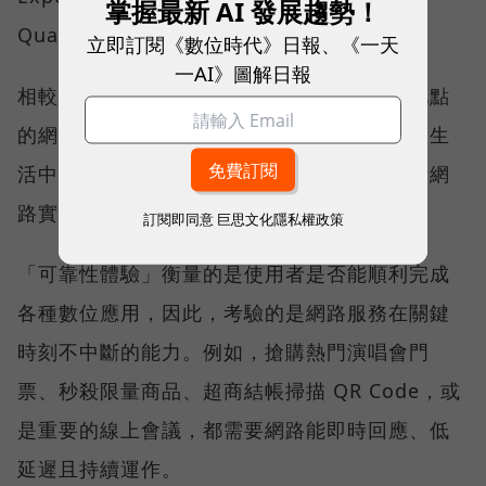
掌握最新 AI 發展趨勢！
Quality）。
立即訂閱《數位時代》日報、《一天
一AI》圖解日報
相較於傳統下載速度只反映單一時間、單一地點
的網路表現，這兩項指標更重視使用者在真實生
活中的整體體驗，因此也是最能反映電信業者網
路實力、最難取得的獎項。
訂閱即同意
巨思文化隱私權政策
「可靠性體驗」衡量的是使用者是否能順利完成
各種數位應用，因此，考驗的是網路服務在關鍵
時刻不中斷的能力。例如，搶購熱門演唱會門
票、秒殺限量商品、超商結帳掃描 QR Code，或
是重要的線上會議，都需要網路能即時回應、低
延遲且持續運作。