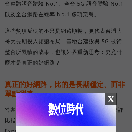
台整體語音體驗 No.1、全台 5G 語音體驗 No.1
以及全台網路在線率 No.1 多項榮譽。
這些獎項反映的不只是網路順暢，更代表台灣大
哥大長期投入頻譜布局、基地台建設與 5G 技術
整合所累積的成果，也讓外界重新思考：究竟什
麼才是真正的好網路？
真正的好網路，比的是長期穩定、而非
單點測速
X
答案，就藏在 Opensignal 最具代表性的兩項評
比指標──可靠性體驗（Reliability
Experience）與品質一致性（Consistent