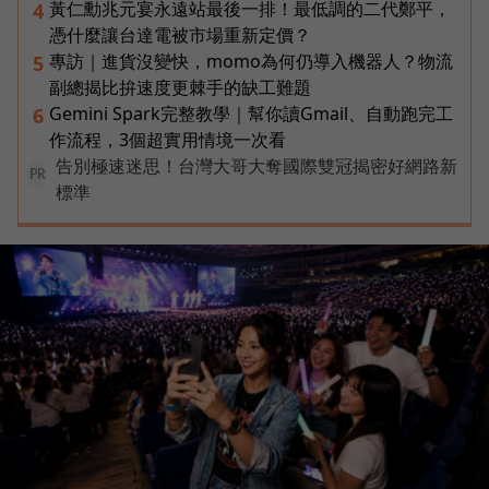
黃仁勳兆元宴永遠站最後一排！最低調的二代鄭平，
4
憑什麼讓台達電被市場重新定價？
專訪｜進貨沒變快，momo為何仍導入機器人？物流
5
副總揭比拚速度更棘手的缺工難題
Gemini Spark完整教學｜幫你讀Gmail、自動跑完工
6
作流程，3個超實用情境一次看
告別極速迷思！台灣大哥大奪國際雙冠揭密好網路新
PR
標準