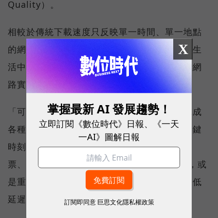
Quality）。
相較於傳統下載速度只反映單一時間、單一地點
X
的網路表現，這兩項指標更重視使用者在真實生
活中的整體體驗，因此也是最能反映電信業者網
路實力、最難取得的獎項。
掌握最新 AI 發展趨勢！
「可靠性體驗」衡量的是使用者是否能順利完成
立即訂閱《數位時代》日報、《一天
各種數位應用，因此，考驗的是網路服務在關鍵
一AI》圖解日報
時刻不中斷的能力。例如，搶購熱門演唱會門
票、秒殺限量商品、超商結帳掃描 QR Code，或
是重要的線上會議，都需要網路能即時回應、低
延遲且持續運作。
訂閱即同意
巨思文化隱私權政策