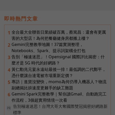
即時熱門文章
全台最大全聯首日業績破百萬，蔡篤昌：還會有更厲
1
害的大型店！為何把餐廳健身房都搬上樓？
Gemini完整教學地圖！37篇實測整理，
2
Notebooks、Spark、提示詞架構全打包
告別「極速迷思」！Opensignal 國際評比揭密：什
3
麼才是 5G 時代的好網路？
黃仁勳兆元宴永遠站最後一排！最低調的二代鄭平，
4
憑什麼讓台達電被市場重新定價？
專訪｜進貨沒變快，momo為何仍導入機器人？物流
5
副總揭比拚速度更棘手的缺工難題
Gemini Spark完整教學｜幫你讀Gmail、自動跑完工
6
作流程，3個超實用情境一次看
告別極速迷思！台灣大哥大奪國際雙冠揭密好網路新
PR
標準