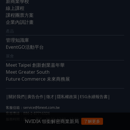
新商業學校
線上課程
課程團票方案
企業內訓計畫
產品
管理知識庫
EventGO活動平台
展會
Meet Taipei 創新創業嘉年華
Meet Greater South
Future Commerce 未來商務展
|
|
|
|
|
|
關於我們
廣告合作
徵才
隱私權政策
ESG永續報告書
客服信箱：
service@bnext.com.tw
客服專線：886-2-87716326
服務時間：週一 ～ 週五：09:30~12:00；13:30~17:00
NVIDIA 領銜解密商業新局
了解更多