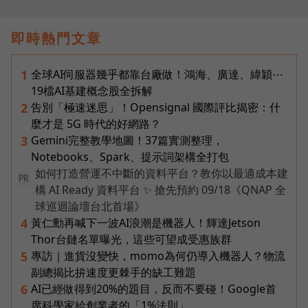
即時熱門文章
全球AI伺服器幾乎都靠台廠做！鴻海、廣達、緯穎⋯
1
19檔AI基建概念股全拆解
告別「極速迷思」！Opensignal 國際評比揭密：什
2
麼才是 5G 時代的好網路？
Gemini完整教學地圖！37篇實測整理，
3
Notebooks、Spark、提示詞架構全打包
如何打造營運不中斷的資料平台？教你以最適成本建
PR
構 AI Ready 資料平台 ✨ 搶先預約 09/18《QNAP 全
球巡迴論壇台北首場》
黃仁勳再喊下一波AI浪潮是機器人！輝達Jetson
4
Thor台鏈名單曝光，這些可望成受惠族群
專訪｜進貨沒變快，momo為何仍導入機器人？物流
5
副總揭比拚速度更棘手的缺工難題
AI已經做得到20%的題目，反而不要碰！Google首
6
席科學家給創業者的「1%法則」