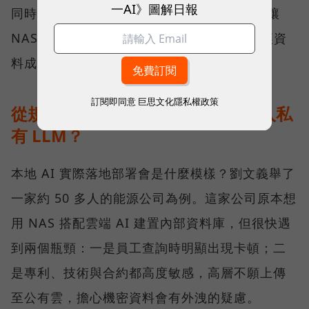
一AI》圖解日報
同時 QNAP 也在軟體端也持續開發，目標是讓
NAS 裡的資料更有效率地被 AI 工具調用，讓資
料成為有價值的知識。
訂閱即同意
巨思文化隱私權政策
從規格走到現場：能源公司如何導入私
有 LLM？
本地 AI 實際落地部署會是什麼模樣？劉文義舉了
一家約 50 多人的能源公司為例。這家公司原本想
用 NAS 搭配雲端 AI 建置內部資料庫，但很快遇
到兩個瓶頸：一是員工查詢時明顯出現卡頓；二
是專利、技術與合約都高度敏感，高層不願上傳
至公有雲，擔心機密資料會有外洩的疑慮。