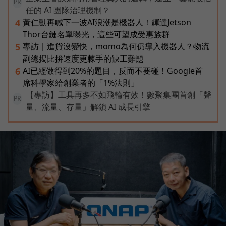
PR
任的 AI 團隊治理機制？
黃仁勳再喊下一波AI浪潮是機器人！輝達Jetson
4
Thor台鏈名單曝光，這些可望成受惠族群
專訪｜進貨沒變快，momo為何仍導入機器人？物流
5
副總揭比拚速度更棘手的缺工難題
AI已經做得到20%的題目，反而不要碰！Google首
6
席科學家給創業者的「1%法則」
【專訪】工具再多不如飛輪有效！數聚集團首創「聲
PR
量、流量、存量」解鎖 AI 成長引擎