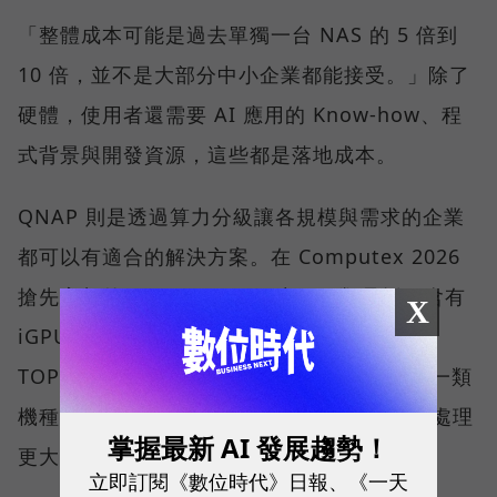
「整體成本可能是過去單獨一台 NAS 的 5 倍到
10 倍，並不是大部分中小企業都能接受。」除了
硬體，使用者還需要 AI 應用的 Know-how、程
式背景與開發資源，這些都是落地成本。
QNAP 則是透過算力分級讓各規模與需求的企業
都可以有適合的解決方案。在 Computex 2026
搶先亮相的 QNAP AI NAS 中，一類是採用含有
X
iGPU 與專屬 NPU 的處理器平台，以一百多
TOPS 的範圍，可順暢使用 AI 應用程式；另一類
機種則可安裝 1 張或 2 張 NVIDIA 顯示卡，處理
掌握最新 AI 發展趨勢！
更大的運算量。
立即訂閱《數位時代》日報、《一天