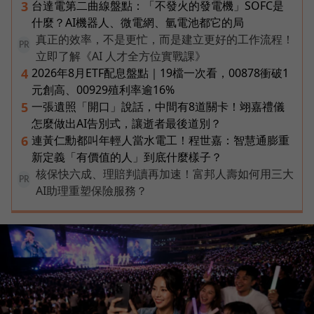
台達電第二曲線盤點：「不發火的發電機」SOFC是
3
什麼？AI機器人、微電網、氫電池都它的局
真正的效率，不是更忙，而是建立更好的工作流程！
PR
立即了解《AI 人才全方位實戰課》
2026年8月ETF配息盤點｜19檔一次看，00878衝破1
4
元創高、00929殖利率逾16%
一張遺照「開口」說話，中間有8道關卡！翊嘉禮儀
5
怎麼做出AI告別式，讓逝者最後道別？
連黃仁勳都叫年輕人當水電工！程世嘉：智慧通膨重
6
新定義「有價值的人」到底什麼樣子？
核保快六成、理賠判讀再加速！富邦人壽如何用三大
PR
AI助理重塑保險服務？