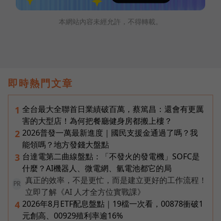
本網站內容未經允許，不得轉載。
即時熱門文章
全台最大全聯首日業績破百萬，蔡篤昌：還會有更厲
1
害的大型店！為何把餐廳健身房都搬上樓？
2026普發一萬最新進度｜國民支援金通過了嗎？我
2
能領嗎？地方發錢大盤點
台達電第二曲線盤點：「不發火的發電機」SOFC是
3
什麼？AI機器人、微電網、氫電池都它的局
真正的效率，不是更忙，而是建立更好的工作流程！
PR
立即了解《AI 人才全方位實戰課》
2026年8月ETF配息盤點｜19檔一次看，00878衝破1
4
元創高、00929殖利率逾16%