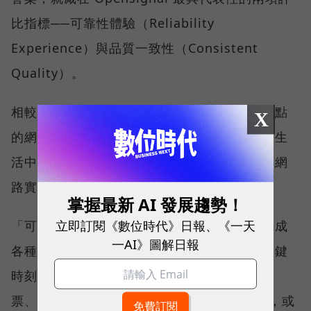
比指標──可靠性體驗（Reliability
Experience）與品質一致性（Consistent
Quality）。
相較於傳統下載速度只反映單一時間、單一地點
X
的網路表現，這兩項指標更重視使用者在真實生
活中的整體體驗，因此也是最能反映電信業者網
路實力、最難取得的獎項。
掌握最新 AI 發展趨勢！
立即訂閱《數位時代》日報、《一天
「可靠性體驗」衡量的是使用者是否能順利完成
一AI》圖解日報
各種數位應用，因此，考驗的是網路服務在關鍵
時刻不中斷的能力。例如，搶購熱門演唱會門
票、秒殺限量商品、超商結帳掃描 QR Code，或