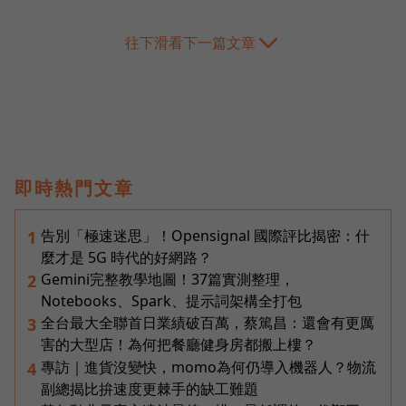
往下滑看下一篇文章
即時熱門文章
告別「極速迷思」！Opensignal 國際評比揭密：什
1
麼才是 5G 時代的好網路？
Gemini完整教學地圖！37篇實測整理，
2
Notebooks、Spark、提示詞架構全打包
全台最大全聯首日業績破百萬，蔡篤昌：還會有更厲
3
害的大型店！為何把餐廳健身房都搬上樓？
專訪｜進貨沒變快，momo為何仍導入機器人？物流
4
副總揭比拚速度更棘手的缺工難題