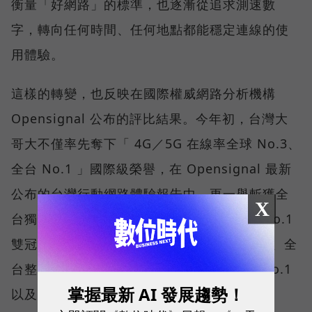
衡量「好網路」的標準，也逐漸從追求測速數
字，轉向任何時間、任何地點都能穩定連線的使
用體驗。
這樣的轉變，也反映在國際權威網路分析機構
Opensignal 公布的評比結果。今年初，台灣大
哥大不僅率先奪下「 4G／5G 在線率全球 No.3、
全台 No.1 」國際級榮譽，在 Opensignal 最新
公布的台灣行動網路體驗報告中，更一舉斬獲全
X
台獨有的「可靠性體驗」與「品質一致性」No.1
雙冠王，同時，包辦全台整體影音體驗 No.1、全
台整體語音體驗 No.1、全台 5G 語音體驗 No.1
掌握最新 AI 發展趨勢！
以及全台網路在線率 No.1 多項榮譽。