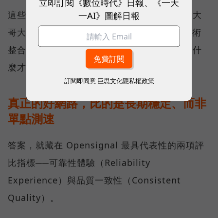
立即訂閱《數位時代》日報、《一天
這些獎項反映的不只是網路順暢，更代表台灣大
一AI》圖解日報
哥大長期投入頻譜布局、基地台建設與 5G 技術
整合所累積的成果，也讓外界重新思考：究竟什
麼才是真正的好網路？
訂閱即同意
巨思文化隱私權政策
真正的好網路，比的是長期穩定、而非
單點測速
答案，就藏在 Opensignal 最具代表性的兩項評
比指標──可靠性體驗（Reliability
Experience）與品質一致性（Consistent
Quality）。