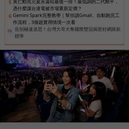
黃仁勳兆元宴永遠站最後一排！最低調的二代鄭平，
5
憑什麼讓台達電被市場重新定價？
Gemini Spark完整教學｜幫你讀Gmail、自動跑完工
6
作流程，3個超實用情境一次看
告別極速迷思！台灣大哥大奪國際雙冠揭密好網路新
PR
標準