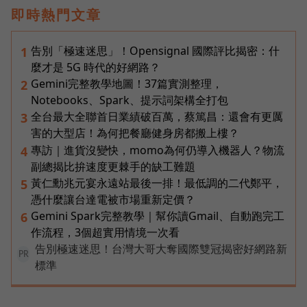
即時熱門文章
告別「極速迷思」！Opensignal 國際評比揭密：什
1
麼才是 5G 時代的好網路？
Gemini完整教學地圖！37篇實測整理，
2
Notebooks、Spark、提示詞架構全打包
全台最大全聯首日業績破百萬，蔡篤昌：還會有更厲
3
害的大型店！為何把餐廳健身房都搬上樓？
專訪｜進貨沒變快，momo為何仍導入機器人？物流
4
副總揭比拚速度更棘手的缺工難題
黃仁勳兆元宴永遠站最後一排！最低調的二代鄭平，
5
憑什麼讓台達電被市場重新定價？
Gemini Spark完整教學｜幫你讀Gmail、自動跑完工
6
作流程，3個超實用情境一次看
告別極速迷思！台灣大哥大奪國際雙冠揭密好網路新
PR
標準