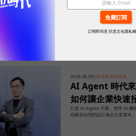
往下滑看下一篇文章
訂閱即同意
巨思文化隱私
2026.08.05
|
雲端運算與服務
AI Agent 時代來
如何讓企業快速招
打造 AI Agent 不難，管理 AI 
招募與治理的設計滿足企業需求。