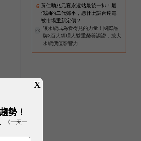
黃仁勳兆元宴永遠站最後一排！最
6
低調的二代鄭平，憑什麼讓台達電
被市場重新定價？
讓永續成為看得見的力量！國際品
PR
牌X百大經理人雙重榮譽認證，放大
永續價值影響力
X
展趨勢！
、《一天一