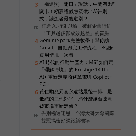
一張遺照「開口」說話，中間有8道
3
關卡！翊嘉禮儀怎麼做出AI告別
式，讓逝者最後道別？
打造 AI 行銷飛輪！破解企業行銷
PR
「工具越多卻成效越差」的盲點
Gemini Spark完整教學｜幫你讀
4
Gmail、自動跑完工作流程，3個超
實用情境一次看
AI 時代的行動生產力：MSI 如何用
5
「理解情境」的 Prestige 14 Flip
AI+ 重新定義商務筆電與 Copilot+
撰
PC？
黃仁勳兆元宴永遠站最後一排！最
6
低調的二代鄭平，憑什麼讓台達電
被市場重新定價？
告別極速迷思！台灣大哥大奪國際
PR
雙冠揭密好網路新標準
運