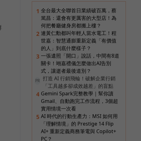
全台最大全聯首日業績破百萬，蔡
1
篤昌：還會有更厲害的大型店！為
何把餐廳健身房都搬上樓？
群
連黃仁勳都叫年輕人當水電工！程
2
世嘉：智慧通膨重新定義「有價值
的人」到底什麼樣子？
一張遺照「開口」說話，中間有8道
3
關卡！翊嘉禮儀怎麼做出AI告別
式，讓逝者最後道別？
打造 AI 行銷飛輪！破解企業行銷
PR
「工具越多卻成效越差」的盲點
Gemini Spark完整教學｜幫你讀
4
Gmail、自動跑完工作流程，3個超
實用情境一次看
AI 時代的行動生產力：MSI 如何用
5
「理解情境」的 Prestige 14 Flip
AI+ 重新定義商務筆電與 Copilot+
PC？