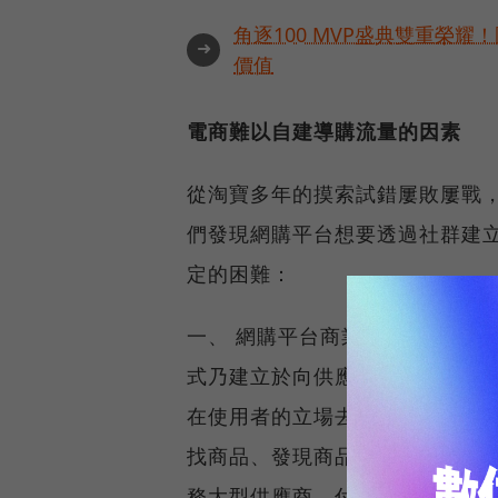
角逐100 MVP盛典雙重榮
➜
價值
電商難以自建導購流量的因素
從淘寶多年的摸索試錯屢敗屢戰
們發現網購平台想要透過社群建
定的困難：
一、 網購平台商業模式利益衝突
式乃建立於向供應商收取上架費
在使用者的立場去推薦商品(別忘
找商品、發現商品以及純為樂趣
務大型供應商、付費供應商以及