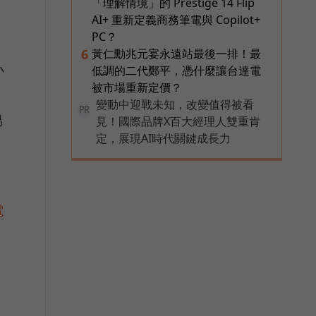
「理解情境」的 Prestige 14 Flip
AI+ 重新定義商務筆電與 Copilot+
PC？
黃仁勳兆元宴永遠站最後一排！最
6
小
低調的二代鄭平，憑什麼讓台達電
被市場重新定價？
變動中迎戰未知，改變值得被看
PR
易
見！國際品牌X百大經理人雙重肯
定，展現AI時代關鍵成長力
電