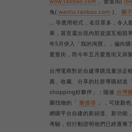
wow.taobao.com
、愛逛街(
lo
兔(
wantu.taobao.com
)、
圈
… 等應用程式，名目眾多，令人
果，甚至還出現內部資源互相競爭
年5月併入「我的淘寶」，偏向購
愛逛街，而今年五月愛逛街又與
台灣電商對於自建導購流量涉足
薦、收藏、分享的社群導購頻道
shopping好夥伴」；隨後
台灣
圖找物的「
樂搜尋
」，可按顏色
網購平台自建的新頻道、新功能
考驗，但行動證明他們已經逐漸