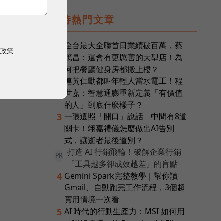
即時熱門文章
全台最大全聯首日業績破百萬，蔡
1
權政策
篤昌：還會有更厲害的大型店！為
何把餐廳健身房都搬上樓？
一
連黃仁勳都叫年輕人當水電工！程
2
世嘉：智慧通膨重新定義「有價值
的人」到底什麼樣子？
一張遺照「開口」說話，中間有8道
3
關卡！翊嘉禮儀怎麼做出AI告別
式，讓逝者最後道別？
打造 AI 行銷飛輪！破解企業行銷
PR
「工具越多卻成效越差」的盲點
Gemini Spark完整教學｜幫你讀
4
Gmail、自動跑完工作流程，3個超
實用情境一次看
AI 時代的行動生產力：MSI 如何用
5