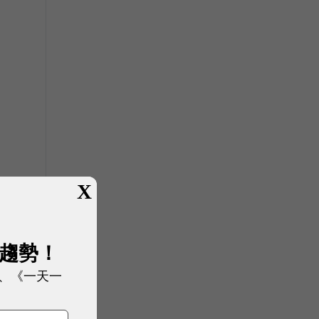
X
展趨勢！
尋
、《一天一