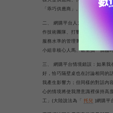
「乖巧供應商」。
二、 網購平台人力資源專長限制
作技術團隊、打響通路品牌的行
服務水準的管理菁英。但以上完
小組非核心人馬、甚至搞一個臨
三、 網購平台情境錯誤：如果我
好，恰巧隔壁桌也在討論相同的
我產生影響力；但同樣的對話內
心的情境將使我潛意識裡保持高
工」(大陸說法為「
托兒
)網購平