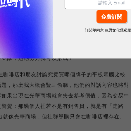
：平台所網羅者，主要為掌管商品的大小PM、維護運
訂閱即同意
巨思文化隱私
銷專家、舉辦促購活動的銷售人才與提升整體基礎設施
全不包含建立社群的基因與氛圍──真正的社群豈是編
時團隊，短期努力就可以形成？
在咖啡店和朋友討論究竟買哪個牌子的平板電腦比較
話題，那麼我大概會豎耳偷聽，他們的對話內容也將對
容如果出現在光華商場就會失去參考價值，因為交易中
度警覺：那幾個人裡若不是有銷售員，就是有「走路
台就像光華商場，但社群導購只會在咖啡店裡存在。