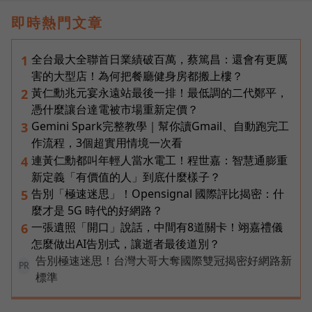
即時熱門文章
全台最大全聯首日業績破百萬，蔡篤昌：還會有更厲
1
害的大型店！為何把餐廳健身房都搬上樓？
黃仁勳兆元宴永遠站最後一排！最低調的二代鄭平，
2
憑什麼讓台達電被市場重新定價？
Gemini Spark完整教學｜幫你讀Gmail、自動跑完工
3
作流程，3個超實用情境一次看
連黃仁勳都叫年輕人當水電工！程世嘉：智慧通膨重
4
新定義「有價值的人」到底什麼樣子？
告別「極速迷思」！Opensignal 國際評比揭密：什
5
麼才是 5G 時代的好網路？
一張遺照「開口」說話，中間有8道關卡！翊嘉禮儀
6
怎麼做出AI告別式，讓逝者最後道別？
告別極速迷思！台灣大哥大奪國際雙冠揭密好網路新
PR
標準