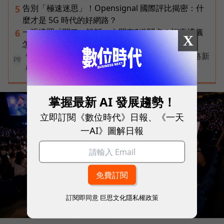
告別「極速迷思」！Opensignal 國際評比揭密：什
5
麼才是 5G 時代的好網路？
一張遺照「開口」說話，中間有8道關卡！翊嘉禮儀
6
X
怎麼做出AI告別式，讓逝者最後道別？
告別極速迷思！台灣大哥大奪國際雙冠揭密好網路新
PR
標準
掌握最新 AI 發展趨勢！
立即訂閱《數位時代》日報、《一天
一AI》圖解日報
訂閱即同意
巨思文化隱私權政策