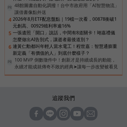
48館圖書自動化調撥！台中市政府用「AI智慧物流」
PR
讓借書像點外送
2026年8月ETF配息盤點｜19檔一次看，00878衝破1
4
元創高、00929殖利率逾16%
一張遺照「開口」說話，中間有8道關卡！翊嘉禮儀
5
怎麼做出AI告別式，讓逝者最後道別？
連黃仁勳都叫年輕人當水電工！程世嘉：智慧通膨重
6
新定義「有價值的人」到底什麼樣子？
100 MVP 倒數徵件中！創新才是持續成長的動能，
PR
永續才能成就傳奇不敗的經典➤讓每一步改變被看見
追蹤我們