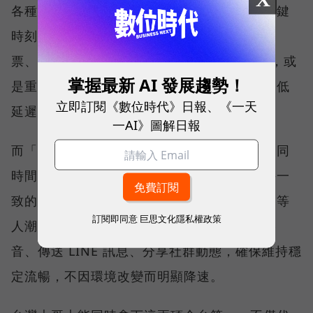
各種數位應用，因此，考驗的是網路服務在關鍵
時刻不中斷的能力。例如，搶購熱門演唱會門
票、秒殺限量商品、超商結帳掃描 QR Code，或
掌握最新 AI 發展趨勢！
是重要的線上會議，都需要網路能即時回應、低
立即訂閱《數位時代》日報、《一天
延遲且持續運作。
一AI》圖解日報
而「品質一致性」則是衡量電信業者可否在不同
時間、不同地點、不同網路負載下，都能維持一
致的網路服務品質。無論是在跨年晚會、球賽等
訂閱即同意
巨思文化隱私權政策
人潮密集場域，或是在高速移動時觀看串流影
音、傳送 LINE 訊息、分享社群動態，確保維持穩
定流暢，不因環境改變而明顯降速。