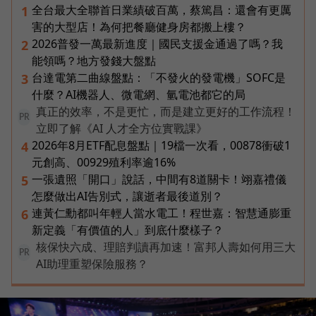
全台最大全聯首日業績破百萬，蔡篤昌：還會有更厲
1
害的大型店！為何把餐廳健身房都搬上樓？
2026普發一萬最新進度｜國民支援金通過了嗎？我
2
能領嗎？地方發錢大盤點
台達電第二曲線盤點：「不發火的發電機」SOFC是
3
什麼？AI機器人、微電網、氫電池都它的局
真正的效率，不是更忙，而是建立更好的工作流程！
PR
立即了解《AI 人才全方位實戰課》
2026年8月ETF配息盤點｜19檔一次看，00878衝破1
4
元創高、00929殖利率逾16%
一張遺照「開口」說話，中間有8道關卡！翊嘉禮儀
5
怎麼做出AI告別式，讓逝者最後道別？
連黃仁勳都叫年輕人當水電工！程世嘉：智慧通膨重
6
新定義「有價值的人」到底什麼樣子？
核保快六成、理賠判讀再加速！富邦人壽如何用三大
PR
AI助理重塑保險服務？