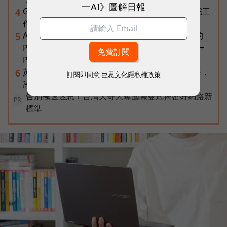
一AI》圖解日報
Gemini Spark完整教學｜幫你讀Gmail、自動跑完工
4
作流程，3個超實用情境一次看
AI 時代的行動生產力：MSI 如何用「理解情境」的
5
Prestige 14 Flip AI+ 重新定義商務筆電與 Copilot+
PC？
黃仁勳兆元宴永遠站最後一排！最低調的二代鄭平，
6
訂閱即同意
巨思文化隱私權政策
憑什麼讓台達電被市場重新定價？
告別極速迷思！台灣大哥大奪國際雙冠揭密好網路新
PR
標準