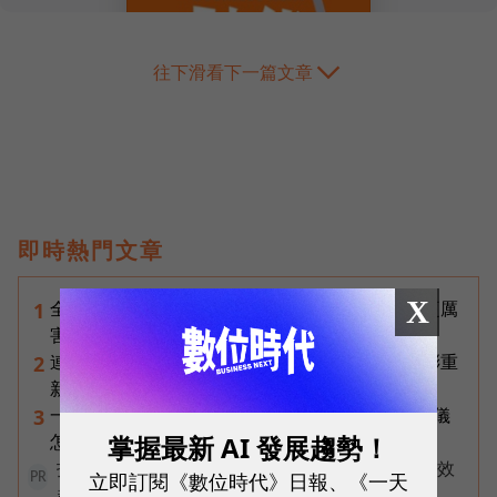
往下滑看下一篇文章
即時熱門文章
X
全台最大全聯首日業績破百萬，蔡篤昌：還會有更厲
1
害的大型店！為何把餐廳健身房都搬上樓？
連黃仁勳都叫年輕人當水電工！程世嘉：智慧通膨重
2
新定義「有價值的人」到底什麼樣子？
一張遺照「開口」說話，中間有8道關卡！翊嘉禮儀
3
掌握最新 AI 發展趨勢！
怎麼做出AI告別式，讓逝者最後道別？
打造 AI 行銷飛輪！破解企業行銷「工具越多卻成效
立即訂閱《數位時代》日報、《一天
PR
越差」的盲點