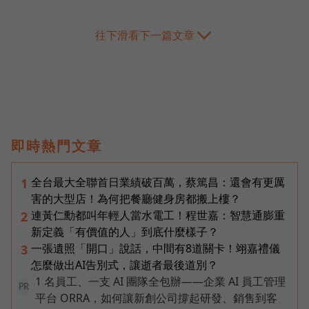
往下滑看下一篇文章
即時熱門文章
全台最大全聯首日業績破百萬，蔡篤昌：還會有更厲
1
害的大型店！為何把餐廳健身房都搬上樓？
連黃仁勳都叫年輕人當水電工！程世嘉：智慧通膨重
2
新定義「有價值的人」到底什麼樣子？
一張遺照「開口」說話，中間有8道關卡！翊嘉禮儀
3
怎麼做出AI告別式，讓逝者最後道別？
1 名員工、一支 AI 團隊全包辦——企業 AI 員工管理
PR
平台 ORRA，如何讓新創公司撐起研發、銷售到客