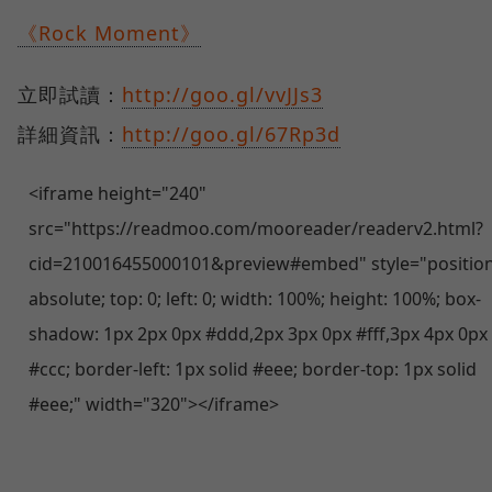
《Rock Moment》
立即試讀：
http://goo.gl/vvJJs3
詳細資訊：
http://goo.gl/67Rp3d
<iframe height="240"
src="https://readmoo.com/mooreader/readerv2.html?
cid=210016455000101&preview#embed" style="position
absolute; top: 0; left: 0; width: 100%; height: 100%; box-
shadow: 1px 2px 0px #ddd,2px 3px 0px #fff,3px 4px 0px
#ccc; border-left: 1px solid #eee; border-top: 1px solid
#eee;" width="320"></iframe>