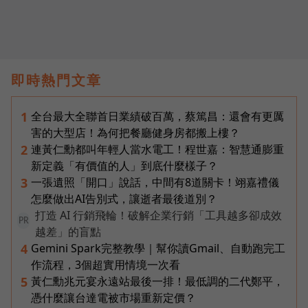
即時熱門文章
全台最大全聯首日業績破百萬，蔡篤昌：還會有更厲
1
害的大型店！為何把餐廳健身房都搬上樓？
連黃仁勳都叫年輕人當水電工！程世嘉：智慧通膨重
2
新定義「有價值的人」到底什麼樣子？
一張遺照「開口」說話，中間有8道關卡！翊嘉禮儀
3
怎麼做出AI告別式，讓逝者最後道別？
打造 AI 行銷飛輪！破解企業行銷「工具越多卻成效
PR
越差」的盲點
Gemini Spark完整教學｜幫你讀Gmail、自動跑完工
4
作流程，3個超實用情境一次看
黃仁勳兆元宴永遠站最後一排！最低調的二代鄭平，
5
憑什麼讓台達電被市場重新定價？