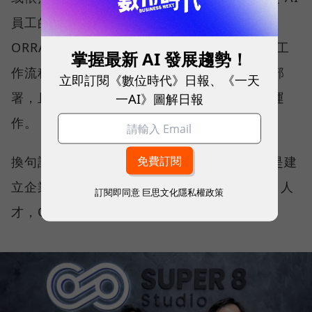
員工的權責範圍、日常工作內容及角色定義，
ORRA 就會生成一個已經設定好角色、權限與工
掌握最新 AI 發展趨勢！
作流程的 AI 員工，並於半小時內完成調校與部
立即訂閱《數位時代》日報、《一天
署，且每位 AI 員工都能在相同的治理框架下運
一AI》圖解日報
作。
換句話說，ORRA 不是 Agent 開發工具，而是建
立企業 AI 團隊的平台。企業需要什麼樣的 AI 人
訂閱即同意
巨思文化隱私權政策
才，ORRA 就能快速打造符合需求的 AI 員工。