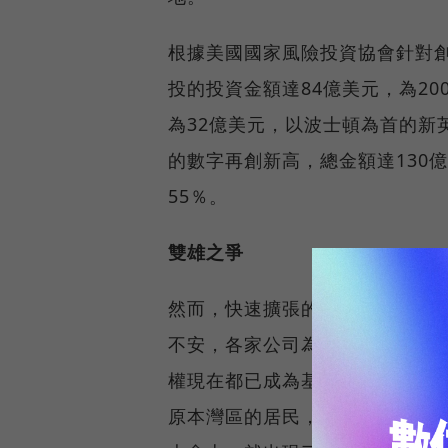
根據美國國家風險投資協會針對創投
投的投資金額達84億美元，為20
為32億美元，以波士頓為首的新
的數字再創新高，總金額達130
55％。
雙雄之爭
然而，快速擴張的背後也有其隱
不安，各家公司為搶奪人才，除
權現在都已成為基本配備，甚至
原本灣區的居民，也開始感受到包