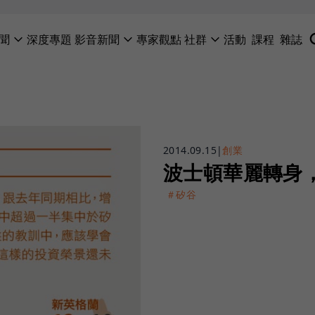
聞
深度專題
影音新聞
專家觀點
社群
活動
課程
雜誌
2014.09.15
|
創業
波士頓華麗轉身
＃矽谷