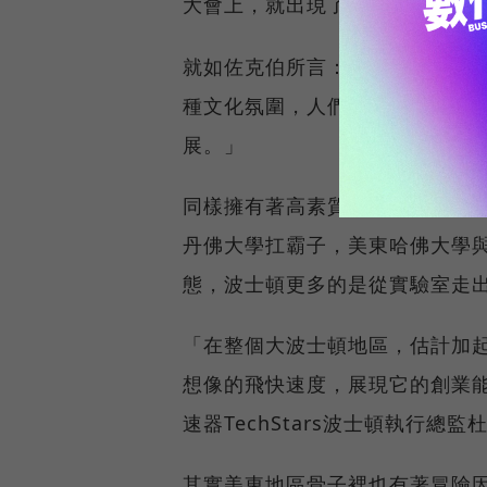
大會上，就出現了抗議的民眾。
就如佐克伯所言：「矽谷的文化
種文化氛圍，人們並不專心於做
展。」
同樣擁有著高素質人才的美東波
丹佛大學扛霸子，美東哈佛大學
態，波士頓更多的是從實驗室走
「在整個大波士頓地區，估計加
想像的飛快速度，展現它的創業
速器TechStars波士頓執行總監
其實美東地區骨子裡也有著冒險