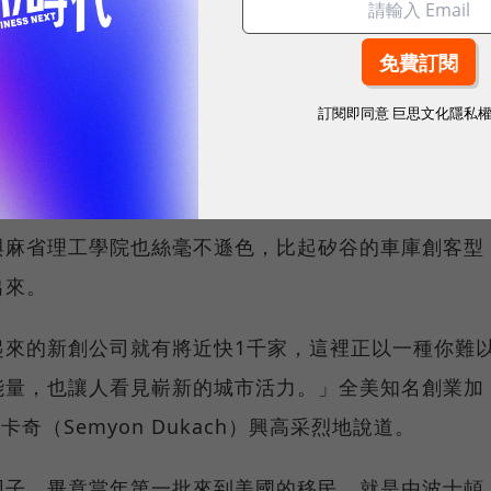
氣息有些急功近利，這讓我有點不舒服。這裡彌漫著一
事情，矽谷之外的很多企業似乎更加著眼於長遠發
訂閱即同意
巨思文化隱私
士頓，在這波全球創業熱潮中開始動了起來。西岸有史
與麻省理工學院也絲毫不遜色，比起矽谷的車庫創客型
出來。
起來的新創公司就有將近快1千家，這裡正以一種你難
能量，也讓人看見嶄新的城市活力。」全美知名創業加
杜卡奇（Semyon Dukach）興高采烈地說道。
因子，畢竟當年第一批來到美國的移民，就是由波士頓