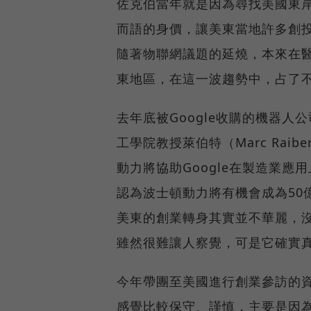
佐克伯當年就是因為尋找美國東
而語的身價，讓美東當地許多創
隨著物聯網議題的延燒，本來在
東地區，在這一波趨勢中，占了
去年底被Google收購的機器人公司
工學院教授萊伯特（Marc Rai
動力將協助Google在製造業應
認為波士頓動力將有機會成為50
美東的創業轉身其實並不華麗，
雖然很難讓人察覺，可是它確實
今年帶團至美國進行創業參訪的
感覺比較保守、謹慎，主要是因