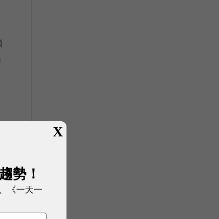
創
額
季
X
展趨勢！
、《一天一
者