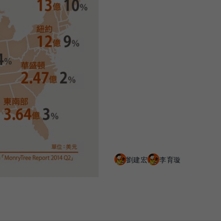
劉建宏
李育璇