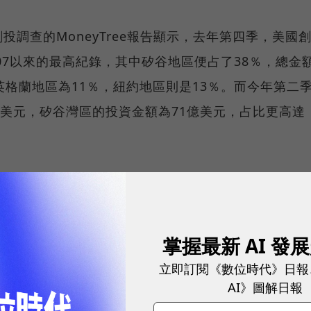
調查的MoneyTree報告顯示，去年第四季，美國
07以來的最高紀錄，其中矽谷地區便占了38％，總金
英格蘭地區為11％，紐約地區則是13％。而今年第二
億美元，矽谷灣區的投資金額為71億美元，占比更高達
憂，人才與資金的湧入，讓矽谷地區開始變得有些浮燥
了開出優渥薪資外，提供免費餐點、交通車和股票選擇
掌握最新 AI 發
不少大型企業更深入高中佈樁。而外來人口的增加，讓
立即訂閱《數位時代》日報
AI》圖解日報
括房價高漲與交通壅塞的問題。在今年Google開發