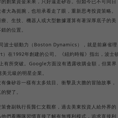
岸的創業資金未果，只好遠走矽谷。但如今已不可同日
投者大為扼腕，也坦承看走了眼，重新思考投資策略。
醫療、生技、機器人或大型數據運算有著深厚底子的美
不錯的位置。
波士頓動力（Boston Dynamics），就是前麻省理
bert）在1992年創建的公司。《紐約時報》指出，波士
用上有所突破。Google方面沒有透露收購金額，但業界
億美元級的明星企業。
沒有像矽谷一樣有太多炫目、衝擊及大膽的冒險故事，
真的變了。
資策會副執行長龔仁文觀察，過去美東投資人給外界的
為他們看團隊習慣直接了解有無獲利模式，追求直接利