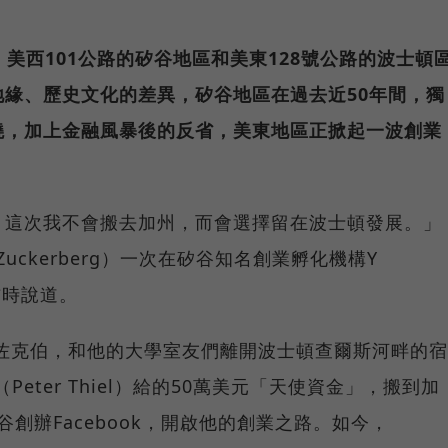
年代，美西101公路的矽谷地區和美東128號公路的波士頓
緣、歷史文化的差異，矽谷地區在過去近50年間，獨
燒，加上金融風暴後的反省，美東地區正掀起一波創業
，這次我不會搬去加州，而會選擇留在波士頓發展。」
 Zuckerberg）一次在矽谷知名創業孵化機構Y
採訪時說道。
的佐克伯，和他的大學室友們離開波士頓查爾斯河畔的宿
Peter Thiel）給的50萬美元「天使資金」，搬到加
在矽谷創辦Facebook，開啟他的創業之路。如今，