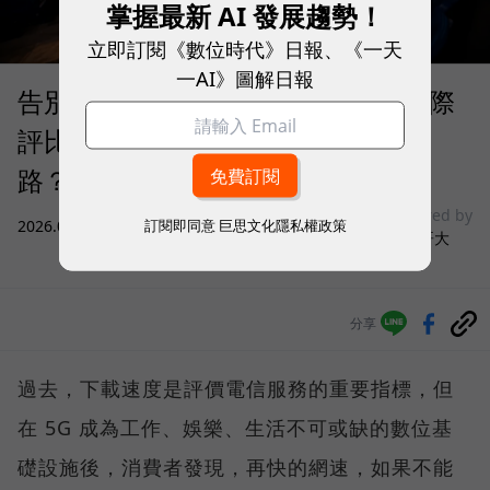
掌握最新 AI 發展趨勢！
立即訂閱《數位時代》日報、《一天
一AI》圖解日報
告別「極速迷思」！Opensignal 國際
評比揭密：什麼才是 5G 時代的好網
路？
sponsored by
訂閱即同意
巨思文化隱私權政策
2026.08.03
|
3C生活
台灣大哥大
分享
過去，下載速度是評價電信服務的重要指標，但
在 5G 成為工作、娛樂、生活不可或缺的數位基
礎設施後，消費者發現，再快的網速，如果不能