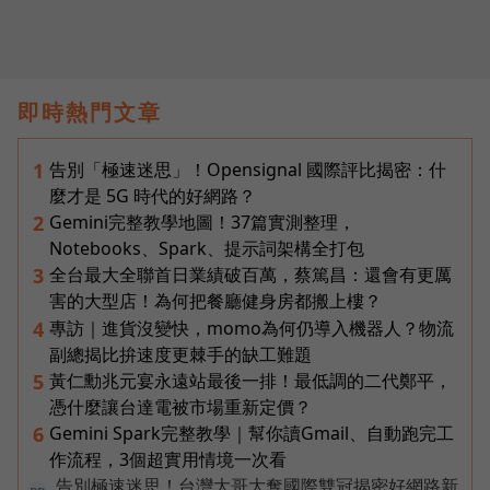
即時熱門文章
告別「極速迷思」！Opensignal 國際評比揭密：什
1
麼才是 5G 時代的好網路？
Gemini完整教學地圖！37篇實測整理，
2
Notebooks、Spark、提示詞架構全打包
全台最大全聯首日業績破百萬，蔡篤昌：還會有更厲
3
害的大型店！為何把餐廳健身房都搬上樓？
專訪｜進貨沒變快，momo為何仍導入機器人？物流
4
副總揭比拚速度更棘手的缺工難題
黃仁勳兆元宴永遠站最後一排！最低調的二代鄭平，
5
憑什麼讓台達電被市場重新定價？
Gemini Spark完整教學｜幫你讀Gmail、自動跑完工
6
作流程，3個超實用情境一次看
告別極速迷思！台灣大哥大奪國際雙冠揭密好網路新