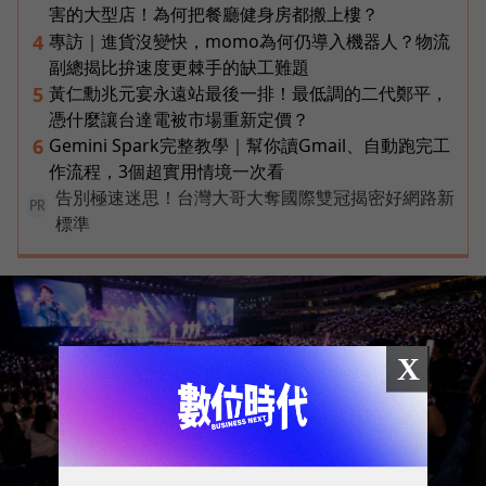
害的大型店！為何把餐廳健身房都搬上樓？
專訪｜進貨沒變快，momo為何仍導入機器人？物流
4
副總揭比拚速度更棘手的缺工難題
黃仁勳兆元宴永遠站最後一排！最低調的二代鄭平，
5
憑什麼讓台達電被市場重新定價？
Gemini Spark完整教學｜幫你讀Gmail、自動跑完工
6
作流程，3個超實用情境一次看
告別極速迷思！台灣大哥大奪國際雙冠揭密好網路新
PR
標準
X