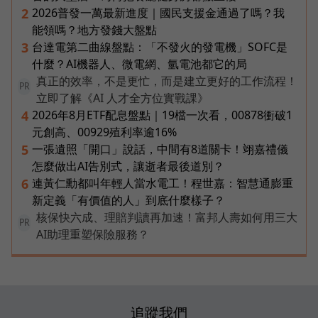
2026普發一萬最新進度｜國民支援金通過了嗎？我
2
能領嗎？地方發錢大盤點
台達電第二曲線盤點：「不發火的發電機」SOFC是
3
什麼？AI機器人、微電網、氫電池都它的局
真正的效率，不是更忙，而是建立更好的工作流程！
PR
立即了解《AI 人才全方位實戰課》
2026年8月ETF配息盤點｜19檔一次看，00878衝破1
4
元創高、00929殖利率逾16%
一張遺照「開口」說話，中間有8道關卡！翊嘉禮儀
5
怎麼做出AI告別式，讓逝者最後道別？
連黃仁勳都叫年輕人當水電工！程世嘉：智慧通膨重
6
新定義「有價值的人」到底什麼樣子？
核保快六成、理賠判讀再加速！富邦人壽如何用三大
PR
AI助理重塑保險服務？
追蹤我們