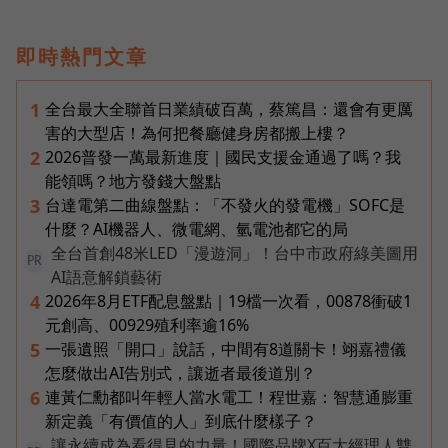
即時熱門文章
全台最大全聯首日業績破百萬，蔡篤昌：還會有更厲
1
害的大型店！為何把餐廳健身房都搬上樓？
2026普發一萬最新進度｜國民支援金通過了嗎？我
2
能領嗎？地方發錢大盤點
台達電第二曲線盤點：「不發火的發電機」SOFC是
3
什麼？AI機器人、微電網、氫電池都它的局
全台首創48米LED「漫遊洞」！台中市政府綠美圖用
PR
AI語意解鎖藝術
2026年8月ETF配息盤點｜19檔一次看，00878衝破1
4
元創高、00929殖利率逾16%
一張遺照「開口」說話，中間有8道關卡！翊嘉禮儀
5
怎麼做出AI告別式，讓逝者最後道別？
連黃仁勳都叫年輕人當水電工！程世嘉：智慧通膨重
6
新定義「有價值的人」到底什麼樣子？
讓永續成為看得見的力量！國際品牌X百大經理人雙