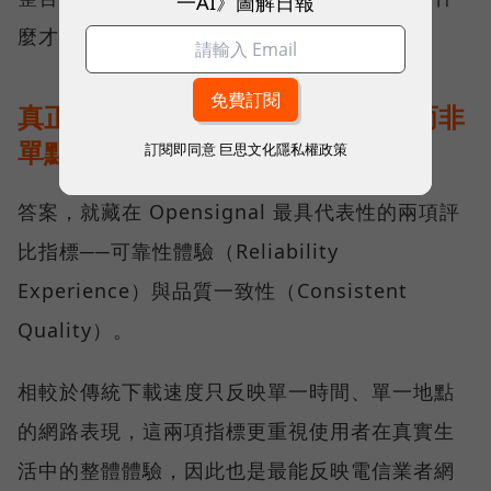
一AI》圖解日報
麼才是真正的好網路？
真正的好網路，比的是長期穩定、而非
單點測速
訂閱即同意
巨思文化隱私權政策
答案，就藏在 Opensignal 最具代表性的兩項評
比指標──可靠性體驗（Reliability
Experience）與品質一致性（Consistent
Quality）。
相較於傳統下載速度只反映單一時間、單一地點
的網路表現，這兩項指標更重視使用者在真實生
活中的整體體驗，因此也是最能反映電信業者網