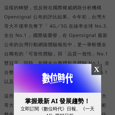
這樣的轉變，也反映在國際權威網路分析機構
Opensignal 公布的評比結果。今年初，台灣大
哥大不僅率先奪下「 4G／5G 在線率全球 No.3、
全台 No.1 」國際級榮譽，在 Opensignal 最新
公布的台灣行動網路體驗報告中，更一舉斬獲全
台獨有的「可靠性體驗」與「品質一致性」No.1
雙冠王，同時，包辦全台整體影音體驗 No.1、全
X
台整體語音體驗 No.1、全台 5G 語音體驗 No.1
以及全台網路在線率 No.1 多項榮譽。
這些獎項反映的不只是網路順暢，更代表台灣大
掌握最新 AI 發展趨勢！
哥大長期投入頻譜布局、基地台建設與 5G 技術
立即訂閱《數位時代》日報、《一天
整合所累積的成果，也讓外界重新思考：究竟什