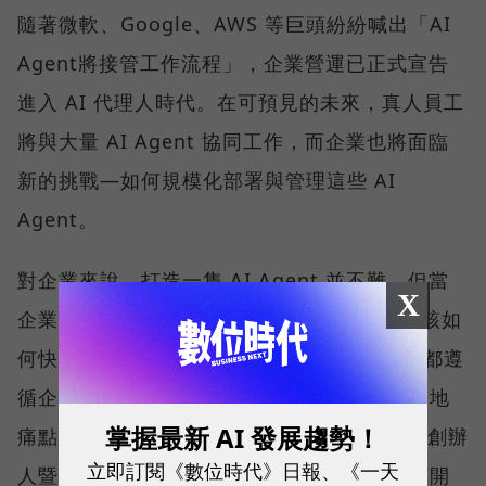
隨著微軟、Google、AWS 等巨頭紛紛喊出「AI
Agent將接管工作流程」，企業營運已正式宣告
進入 AI 代理人時代。在可預見的未來，真人員工
將與大量 AI Agent 協同工作，而企業也將面臨
新的挑戰—如何規模化部署與管理這些 AI
Agent。
對企業來說，打造一隻 AI Agent 並不難，但當
X
企業需求的是數十、甚至數百隻 Agent 時，該如
何快速招募、有效管理，並確保每位 AI 員工都遵
循企業的權限規範與治理機制，成了普遍的落地
掌握最新 AI 發展趨勢！
痛點。對此，SUPER 8 Studio 雲發互動科技創辦
立即訂閱《數位時代》日報、《一天
人暨執行長陳子龍認為，解方就在於一套兼顧開