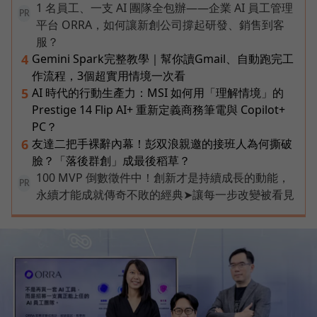
1 名員工、一支 AI 團隊全包辦——企業 AI 員工管理
PR
平台 ORRA，如何讓新創公司撐起研發、銷售到客
服？
Gemini Spark完整教學｜幫你讀Gmail、自動跑完工
4
作流程，3個超實用情境一次看
AI 時代的行動生產力：MSI 如何用「理解情境」的
5
Prestige 14 Flip AI+ 重新定義商務筆電與 Copilot+
PC？
友達二把手裸辭內幕！彭双浪親邀的接班人為何撕破
6
臉？「落後群創」成最後稻草？
100 MVP 倒數徵件中！創新才是持續成長的動能，
PR
永續才能成就傳奇不敗的經典➤讓每一步改變被看見