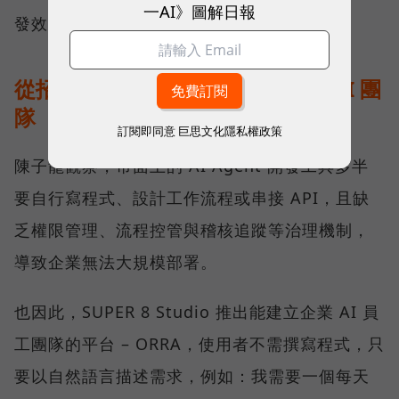
一AI》圖解日報
發效率與治理能力的平台。
從招募一位 AI 員工，到管理一支 AI 團
隊
訂閱即同意
巨思文化隱私權政策
陳子龍觀察，市面上的 AI Agent 開發工具多半
要自行寫程式、設計工作流程或串接 API，且缺
乏權限管理、流程控管與稽核追蹤等治理機制，
導致企業無法大規模部署。
也因此，SUPER 8 Studio 推出能建立企業 AI 員
工團隊的平台 – ORRA，使用者不需撰寫程式，只
要以自然語言描述需求，例如：我需要一個每天