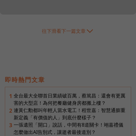
往下滑看下一篇文章
即時熱門文章
全台最大全聯首日業績破百萬，蔡篤昌：還會有更厲
1
害的大型店！為何把餐廳健身房都搬上樓？
連黃仁勳都叫年輕人當水電工！程世嘉：智慧通膨重
2
新定義「有價值的人」到底什麼樣子？
一張遺照「開口」說話，中間有8道關卡！翊嘉禮儀
3
怎麼做出AI告別式，讓逝者最後道別？