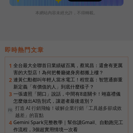
本網站內容未經允許，不得轉載。
即時熱門文章
全台最大全聯首日業績破百萬，蔡篤昌：還會有更厲
1
害的大型店！為何把餐廳健身房都搬上樓？
連黃仁勳都叫年輕人當水電工！程世嘉：智慧通膨重
2
新定義「有價值的人」到底什麼樣子？
一張遺照「開口」說話，中間有8道關卡！翊嘉禮儀
3
怎麼做出AI告別式，讓逝者最後道別？
打造 AI 行銷飛輪！破解企業行銷「工具越多卻成效
PR
越差」的盲點
Gemini Spark完整教學｜幫你讀Gmail、自動跑完工
4
作流程，3個超實用情境一次看