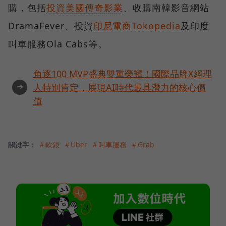
購，包括
投資美國傳奇影業
、收購南韓影音網站
DramaFever、投資
印尼電商Tokopedia
及印度
叫車服務Ola Cabs等。
角逐100 MVP盛典雙重榮耀！國際品牌X經理
➜
人特別肯定，展現AI時代最具潛力的核心價
值
關鍵字：
＃軟銀
＃Uber
＃叫車服務
＃Grab