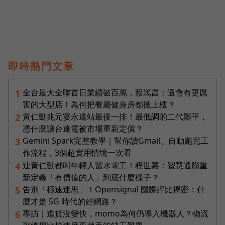
即時熱門文章
全台最大全聯首日業績破百萬，蔡篤昌：還會有更厲
1
害的大型店！為何把餐廳健身房都搬上樓？
黃仁勳兆元宴永遠站最後一排！最低調的二代鄭平，
2
憑什麼讓台達電被市場重新定價？
Gemini Spark完整教學｜幫你讀Gmail、自動跑完工
3
作流程，3個超實用情境一次看
連黃仁勳都叫年輕人當水電工！程世嘉：智慧通膨重
4
新定義「有價值的人」到底什麼樣子？
告別「極速迷思」！Opensignal 國際評比揭密：什
5
麼才是 5G 時代的好網路？
專訪｜進貨沒變快，momo為何仍導入機器人？物流
6