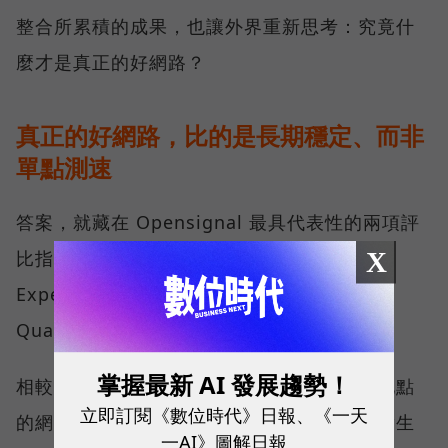
整合所累積的成果，也讓外界重新思考：究竟什
麼才是真正的好網路？
真正的好網路，比的是長期穩定、而非
單點測速
答案，就藏在 Opensignal 最具代表性的兩項評
X
比指標──可靠性體驗（Reliability
Experience）與品質一致性（Consistent
Quality）。
掌握最新 AI 發展趨勢！
相較於傳統下載速度只反映單一時間、單一地點
立即訂閱《數位時代》日報、《一天
的網路表現，這兩項指標更重視使用者在真實生
一AI》圖解日報