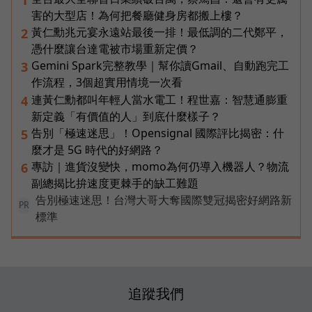
害的大型店！為何把餐廳健身房都搬上樓？
黃仁勳兆元宴永遠站最後一排！最低調的二代鄭平，
2
憑什麼讓台達電被市場重新定價？
Gemini Spark完整教學｜幫你讀Gmail、自動跑完工
3
作流程，3個超實用情境一次看
連黃仁勳都叫年輕人當水電工！程世嘉：智慧通膨重
4
新定義「有價值的人」到底什麼樣子？
告別「極速迷思」！Opensignal 國際評比揭密：什
5
麼才是 5G 時代的好網路？
專訪｜進貨沒變快，momo為何仍導入機器人？物流
6
副總揭比拚速度更棘手的缺工難題
告別極速迷思！台灣大哥大奪國際雙冠揭密好網路新
PR
標準
追蹤我們