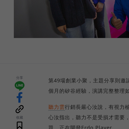
分享
第49場創業小聚，主題分享則邀
個月的矽谷經驗，演講完整整理
聽力雲
行銷長嚴心汝說，有視力
心汝指出，聽力不是受損才需要
收藏
題。正在開發Erdo Player。