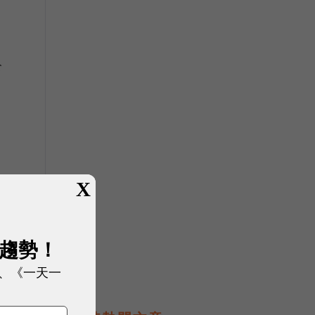
公
X
很
展趨勢！
、《一天一