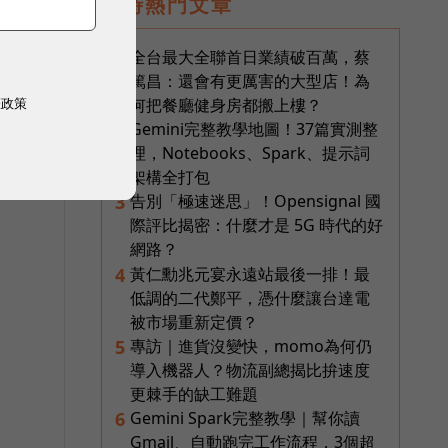
即時熱門文章
全台最大全聯首日業績破百萬，蔡
1
篤昌：還會有更厲害的大型店！為
權政策
何把餐廳健身房都搬上樓？
Gemini完整教學地圖！37篇實測整
2
理，Notebooks、Spark、提示詞
架構全打包
告別「極速迷思」！Opensignal 國
3
際評比揭密：什麼才是 5G 時代的好
網路？
黃仁勳兆元宴永遠站最後一排！最
4
低調的二代鄭平，憑什麼讓台達電
被市場重新定價？
專訪｜進貨沒變快，momo為何仍
5
導入機器人？物流副總揭比拚速度
更棘手的缺工難題
Gemini Spark完整教學｜幫你讀
6
Gmail、自動跑完工作流程，3個超