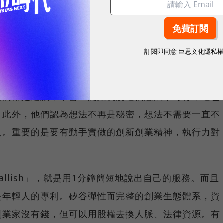
就是趕快創業成功，不然就趕快失敗，而不是一直處於
醒我們記得擁抱失敗，為自己訂里程碑，看能不能用盡
，失敗不是很丟臉的事，而是讓你做別的事情成長，很
訂閱即同意
巨思文化隱私
失敗。
給的都是建議，不會一開始就說這個想法不可行，這也
。此外，他們認為想法不再是秘密，想法不需要一直不
入。重要的是要有動手實做的創新創業精神，執行力對
llish」，就是用1分鐘簡短地說出自己的服務。而且
是年輕人的專利。矽谷彈性而完整的創業生態體系，資
創業家沒有錢，但可以用股權去換人脈、法律資源。有