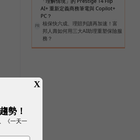
「理解情境」的 Prestige 14 Flip
AI+ 重新定義商務筆電與 Copilot+
PC？
核保快六成、理賠判讀再加速！富
PR
邦人壽如何用三大AI助理重塑保險服
務？
X
展趨勢！
、《一天一