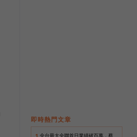
如
即時熱門文章
全台最大全聯首日業績破百萬，蔡
1