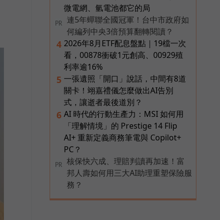
微電網、氫電池都它的局
連5年蟬聯全國冠軍！台中市政府如
PR
何編列中央3倍預算翻轉閱讀？
2026年8月ETF配息盤點｜19檔一次
4
看，00878衝破1元創高、00929殖
利率逾16%
一張遺照「開口」說話，中間有8道
5
關卡！翊嘉禮儀怎麼做出AI告別
式，讓逝者最後道別？
AI 時代的行動生產力：MSI 如何用
6
「理解情境」的 Prestige 14 Flip
AI+ 重新定義商務筆電與 Copilot+
PC？
核保快六成、理賠判讀再加速！富
PR
邦人壽如何用三大AI助理重塑保險服
務？