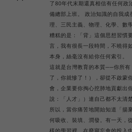
了80年代末期還真相信有任何政
備總部上班。 政治知識的自我成
理、三民主義、物理、化學、數
糟糕的是：「背」這個思想習慣
言，我有很長一段時間，不曉得
本身，絲毫沒有給你任何索引。
這就是台灣教育的本質──你所
了，你就慘了！），卻從不啟蒙
會，企業要你掏心挖肺地貢獻出
說：「人才」）連自己都不太清
所以，當你痛苦地開始知道「揚
何吸收、裝填、潤發。有一天，
樣的學習裡、在廢寢忘食的投入