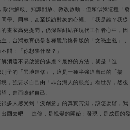
，政治解嚴、知識開放、教改啟動，但類似我這種「發
、同學、同事，甚至採訪對象的心裡。「我是誰？我從
名的畫家高更提問，仍深深糾結在現代工作者心中，因
民主，台灣教育仍是各種脫胎換骨版的「文憑主義」，
而不問：「你想學什麼？」
何解消這不易啟齒的焦慮？最好的方法，就是「進
鄉別子的「異地進修」，這是一種半強迫自己的「揚
情境，強要求自己由「非台灣人的眼光」看世界，然後
渴望，進而瞭解自己。
經很多人感受到「沒創意」的真實苦澀，該怎麼辦，我
，出國去吧──進修，是蛻變的開始；發現，是成長的