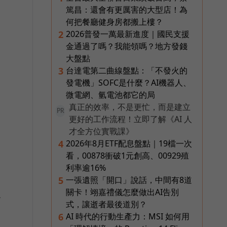
篤昌：還會有更厲害的大型店！為
何把餐廳健身房都搬上樓？
2026普發一萬最新進度｜國民支援
2
金通過了嗎？我能領嗎？地方發錢
大盤點
台達電第二曲線盤點：「不發火的
3
發電機」SOFC是什麼？AI機器人、
微電網、氫電池都它的局
真正的效率，不是更忙，而是建立
PR
更好的工作流程！立即了解《AI 人
才全方位實戰課》
2026年8月ETF配息盤點｜19檔一次
4
看，00878衝破1元創高、00929殖
利率逾16%
一張遺照「開口」說話，中間有8道
5
關卡！翊嘉禮儀怎麼做出AI告別
發
式，讓逝者最後道別？
AI 時代的行動生產力：MSI 如何用
6