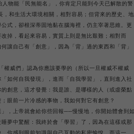
治人物能「民無能名」，你肯定只能到今天已解散的警
長，和生活大環境相關，相對容易；但背來的歷史、地
學公式，卻根深蒂固地黏在腦海裡，仍主宰著思維。更
要改掉，看起來容易，實質上則是無比艱難；相對而
如何讓自己有「創意」，因為「背」過的東西和「背」
有「權威們」認為你應該要學的（所以一旦權威不權威
你「如何自我發現」，進而「自我學習」，直到進入社
你的創意，這才發覺：我是誰、是哪樣的人（或虛榮點
楚；眼前一片冷感的事物，我如何對它有創意？
棄」，上帝就會給你些回報──慢慢地，你開始體會到
從睡夢中驚醒：我終於會「學習」了，因為在這樣或那
中，你感到眼前知識與自己互動的私密愉悅，而這一