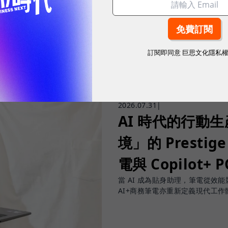
訂閱即同意
巨思文化隱私
2026.07.31
|
AI 時代的行動
境」的 Prestige
電與 Copilot+ 
當 AI 成為貼身助理，筆電從效能競賽
AI+商務筆電亦重新定義現代工作