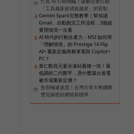
打造 AI 行銷飛輪！破解企業行銷
PR
「工具越多卻成效越差」的盲點
Gemini Spark完整教學｜幫你讀
4
Gmail、自動跑完工作流程，3個超
實用情境一次看
AI 時代的行動生產力：MSI 如何用
5
「理解情境」的 Prestige 14 Flip
AI+ 重新定義商務筆電與 Copilot+
PC？
黃仁勳兆元宴永遠站最後一排！最
6
低調的二代鄭平，憑什麼讓台達電
被市場重新定價？
告別極速迷思！台灣大哥大奪國際
PR
雙冠揭密好網路新標準