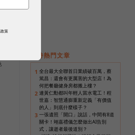
權政策
即時熱門文章
色
全台最大全聯首日業績破百萬，蔡
1
篤昌：還會有更厲害的大型店！為
何把餐廳健身房都搬上樓？
連黃仁勳都叫年輕人當水電工！程
2
世嘉：智慧通膨重新定義「有價值
的人」到底什麼樣子？
一張遺照「開口」說話，中間有8道
3
關卡！翊嘉禮儀怎麼做出AI告別
式，讓逝者最後道別？