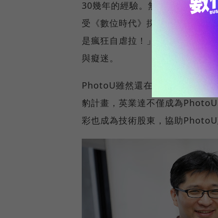
30幾年的經驗。無論是機械相機
受《數位時代》採訪當天，也不
是瘋狂自虐拉！」話雖這麼說，
與癡迷。
PhotoU雖然還在試營運階段
豹計畫，英業達不僅成為Phot
彩也成為技術股東，協助Photo