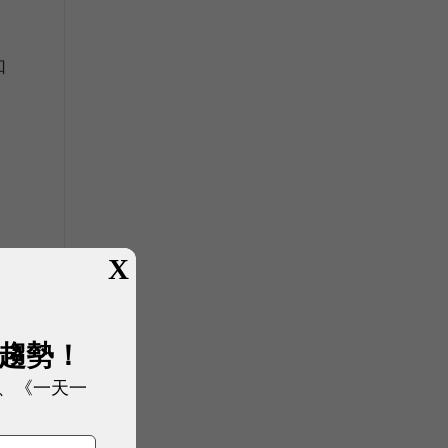
如
X
展趨勢！
、《一天一