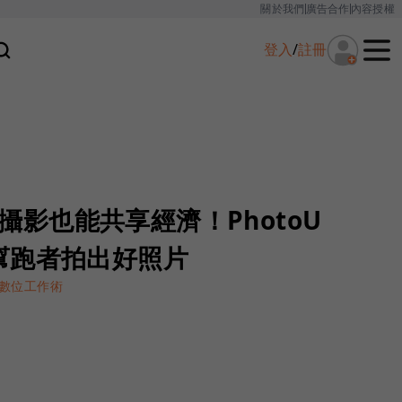
關於我們
廣告合作
內容授權
登入
/
註冊
] 攝影也能共享經濟！PhotoU
幫跑者拍出好照片
數位工作術