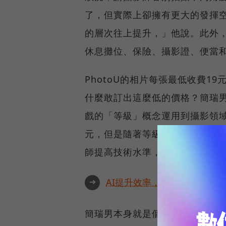
了，但實際上卻擁有更大的發揮
的層次往上提升，」他說。此外，
休息攤位、保險、攝影證、便當
PhotoU的相片每張最低收費1
什麼敢訂出這麼低的價格？簡瑞
戲的「等級」概念運用到攝影領域
元，但是隨著等級提升，每張照
師提高技術水準，PhotoU也會
➜
AI提升效率，永續決定未來！全
簡瑞男本身就是個攝影狂。他說