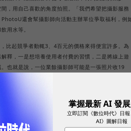
空間，用自己喜歡的角度拍照。「我們希望把攝影服務
PhotoU還會幫攝影師向活動主辦單位爭取福利，例
和飲用水等。
9元，比起競爭者動輒3、4百元的價格來得便宜許多。為
男解釋，一是想培養使用者付費的習慣，二是將線上遊
。也就是說，一位業餘攝影師可能是一張照片收19
片的價格也會跟著上漲。而為了幫助平台上的業餘攝影
請資深講師提供教育訓練。
掌握最新 AI 發
球永續指標企業認證☀️100 MVP等你角逐雙獎榮譽
立即訂閱《數位時代》日報
AI》圖解日報
自己從學生時代就開始接觸攝影，到目前為止，已經有