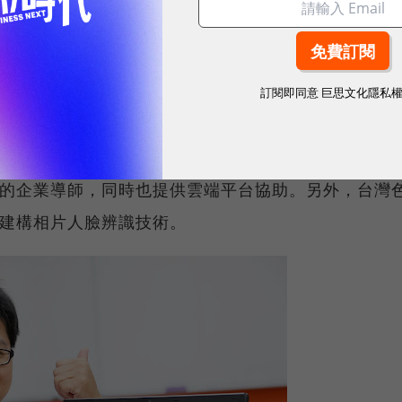
、類單眼、微單眼，各式各樣的相機他都玩過。就連接
忘隨身帶著好幾組沉重的高規格裝備在身上。「我們就
但簡瑞男的眉宇之間流露出來的，卻是他對攝影的狂熱
訂閱即同意
巨思文化隱私
，但是已經吸引到不少目光。今年6月，他們入選第三屆雲
oU的企業導師，同時也提供雲端平台協助。另外，台灣
U建構相片人臉辨識技術。