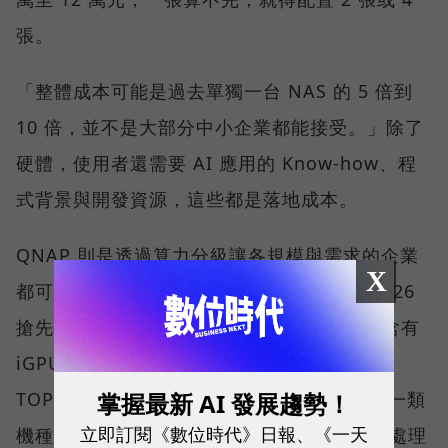
張。
「整體成本可能是過去單獨一台 NAS 的 5 倍到
10 倍，並不是大部分中小企業都能接受。」除了
硬體，使用者還需要 AI 應用的 Know-how、程
式背景與開發資源，這些都是落地成本。
QNAP 則是透過算力分級讓各規模與需求的企業
X
都可以有適合的解決方案。在 Computex 2026
搶先亮相的 QNAP AI NAS 中，一類是採用含有
iGPU 與專屬 NPU 的處理器平台，以一百多
掌握最新 AI 發展趨勢！
TOPS 的範圍，可順暢使用 AI 應用程式；另一類
立即訂閱《數位時代》日報、《一天
機種則可安裝 1 張或 2 張 NVIDIA 顯示卡，處理