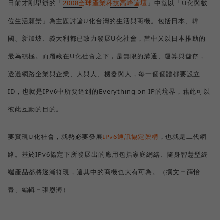
日前才剛舉辦的「
2008全球產業科技高峰論壇
」中就以「U化與數
位生活願景」為主題討論U化台灣的生活與商機。包括日本、韓
國、新加坡、義大利都已致力發展U化社會，當中又以日本推動的
最為積極。而潛藏在U化社會之下，是無限的溝通、運算與儲存，
透過網路企業與企業、人與人、機器與人，每一個個體都要設立
ID，也就是IPv6中所要達到的Everything on IP的境界，藉此可以
彼此互動的目的。
要實現U化社會，就勢必要發展
IPv6通訊協定架構
，也就是二代網
路。基於IPv6協定下所發展出的應用包括家庭網絡、隨身智慧型終
端產品都將逐漸符現，這其中的商機也大有可為。（撰文＝薛怡
青、編輯＝張恩溥）