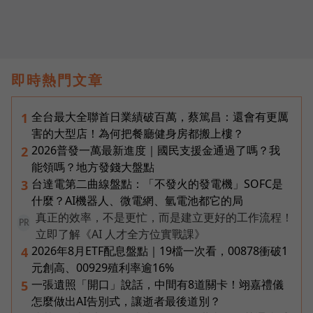
即時熱門文章
全台最大全聯首日業績破百萬，蔡篤昌：還會有更厲
1
害的大型店！為何把餐廳健身房都搬上樓？
2026普發一萬最新進度｜國民支援金通過了嗎？我
2
能領嗎？地方發錢大盤點
台達電第二曲線盤點：「不發火的發電機」SOFC是
3
什麼？AI機器人、微電網、氫電池都它的局
真正的效率，不是更忙，而是建立更好的工作流程！
PR
立即了解《AI 人才全方位實戰課》
2026年8月ETF配息盤點｜19檔一次看，00878衝破1
4
元創高、00929殖利率逾16%
一張遺照「開口」說話，中間有8道關卡！翊嘉禮儀
5
怎麼做出AI告別式，讓逝者最後道別？