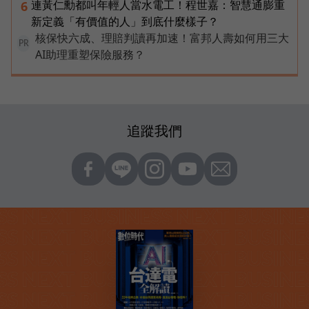
連黃仁勳都叫年輕人當水電工！程世嘉：智慧通膨重
6
新定義「有價值的人」到底什麼樣子？
核保快六成、理賠判讀再加速！富邦人壽如何用三大
PR
AI助理重塑保險服務？
追蹤我們