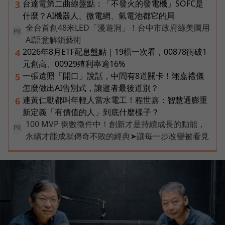
台達電第二曲線盤點：「不發火的發電機」SOFC是
3
什麼？AI機器人、微電網、氫電池都它的局
全台首創48米LED「漫遊洞」！台中市政府綠美圖用
PR
AI語意解鎖藝術
2026年8月ETF配息盤點｜19檔一次看，00878衝破1
4
元創高、00929殖利率逾16%
一張遺照「開口」說話，中間有8道關卡！翊嘉禮儀
5
怎麼做出AI告別式，讓逝者最後道別？
連黃仁勳都叫年輕人當水電工！程世嘉：智慧通膨重
6
新定義「有價值的人」到底什麼樣子？
100 MVP 倒數徵件中！創新才是持續成長的動能，
PR
永續才能成就傳奇不敗的經典➤讓每一步改變被看見