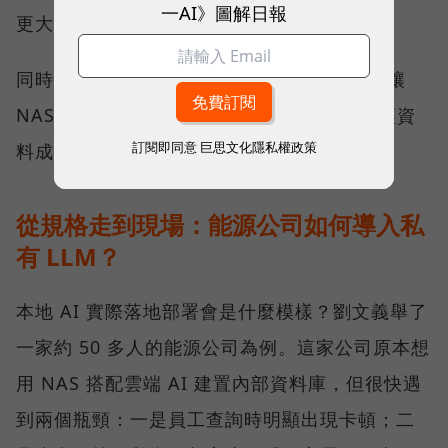
一AI》圖解日報
更大的運算量。
同時 QNAP 也在軟體端也持續開發，目標是讓
NAS 裡的資料更有效率地被 AI 工具調用，讓資
訂閱即同意
巨思文化隱私權政策
料成為有價值的知識。
從規格走到現場：能源公司如何導入私
有 LLM？
本地 AI 實際落地部署會是什麼模樣？劉文義舉了
一家約 50 多人的能源公司為例。這家公司原本想
用 NAS 搭配雲端 AI 建置內部資料庫，但很快遇
到兩個瓶頸：一是員工查詢時明顯出現卡頓；二