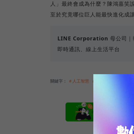
人」最終會成為什麼？陳鴻嘉笑說，
至於究竟哪位巨人能最快進化成
LINE Corporation
母公司｜韓
即時通訊、線上生活平台
關鍵字：
＃人工智慧
＃LINE
＃Chatbot
本