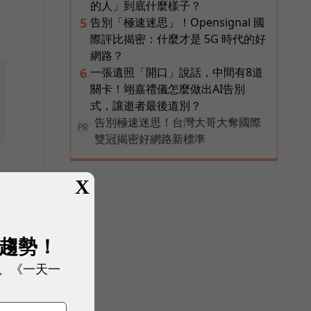
的人」到底什麼樣子？
」
告別「極速迷思」！Opensignal 國
5
際評比揭密：什麼才是 5G 時代的好
網路？
一張遺照「開口」說話，中間有8道
6
關卡！翊嘉禮儀怎麼做出AI告別
式，讓逝者最後道別？
告別極速迷思！台灣大哥大奪國際
PR
雙冠揭密好網路新標準
X
展趨勢！
、《一天一