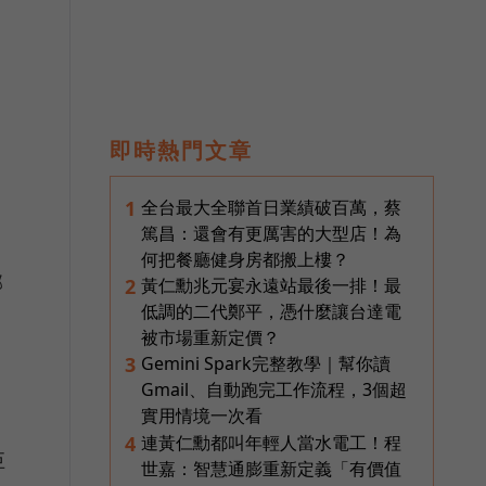
即時熱門文章
全台最大全聯首日業績破百萬，蔡
1
篤昌：還會有更厲害的大型店！為
何把餐廳健身房都搬上樓？
郭
黃仁勳兆元宴永遠站最後一排！最
2
低調的二代鄭平，憑什麼讓台達電
被市場重新定價？
Gemini Spark完整教學｜幫你讀
3
Gmail、自動跑完工作流程，3個超
實用情境一次看
連黃仁勳都叫年輕人當水電工！程
4
巨
世嘉：智慧通膨重新定義「有價值