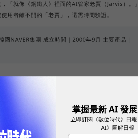
「就像《鋼鐵人》裡面的AI管家老賈（Jarvis）。
讓使用者離不開的「老賈」，還需時間驗證。
國NAVER集團 成立時間｜2000年9月 主要產品｜
掌握最新 AI 發
立即訂閱《數位時代》日報
AI》圖解日報
網站內容未經允許，不得轉載。