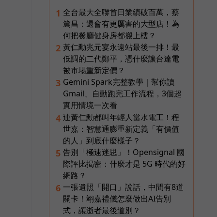
全台最大全聯首日業績破百萬，蔡
1
篤昌：還會有更厲害的大型店！為
何把餐廳健身房都搬上樓？
黃仁勳兆元宴永遠站最後一排！最
2
低調的二代鄭平，憑什麼讓台達電
被市場重新定價？
Gemini Spark完整教學｜幫你讀
3
Gmail、自動跑完工作流程，3個超
實用情境一次看
連黃仁勳都叫年輕人當水電工！程
4
世嘉：智慧通膨重新定義「有價值
的人」到底什麼樣子？
告別「極速迷思」！Opensignal 國
5
際評比揭密：什麼才是 5G 時代的好
網路？
一張遺照「開口」說話，中間有8道
6
關卡！翊嘉禮儀怎麼做出AI告別
式，讓逝者最後道別？