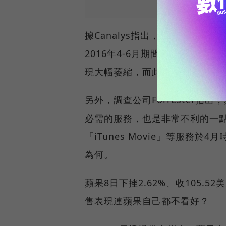
據Canalys指出，售價在50
2016年4-6月期間蘋果於中國
現大幅萎縮，而此主要是受到來
另外，調查公司Forrester指
必需的服務，也是非常不利的一點。
「iTunes Movie」等服務
為何。
蘋果8日下挫2.62%、收105.52美
售表現連蘋果自己都不看好？