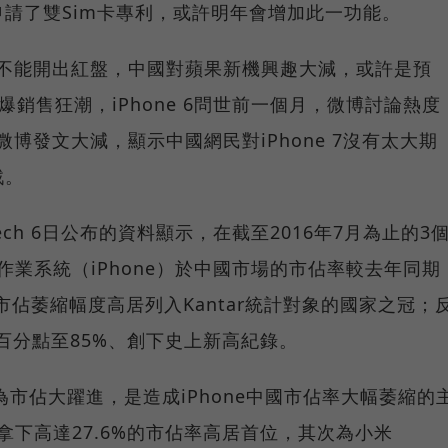
請了雙Sim卡專利，或許明年會增加此一功能。
 7能不能開出紅盤，中國對蘋果新機興趣大減，或許是預
國引爆銷售狂潮，iPhone 6問世前一個月，微博討論熱度
當前微博發文大減，顯示中國網民對iPhone 7沒有太大期
戰。
ComTech 6日公布的資料顯示，在截至2016年7月為止的3
OS作業系統（iPhone）於中國市場的市佔率較去年同期
，市佔萎縮幅度高居列入Kantar統計對象的國家之冠；
6個百分點至85%、創下史上新高紀錄。
華為市佔大躍進，是造成iPhone中國市佔率大幅萎縮的
拿下高達27.6%的市佔率高居首位，其次為小米