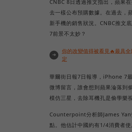
CNBC 8日透過推文指出，蘋果
去一樣公布預購數據。在過去，蘋
新手機的銷售狀況。CNBC推文底
7前景不太妙？
你的改變值得被看見🔥最具全
➜
定
華爾街日報7日報導，iPhone
微博留言，誰會想到蘋果淪落到偷
模仿三星，去除耳機孔是偷學樂視
Counterpoint分析師Jame
點。他估計中國約有1/4消費者