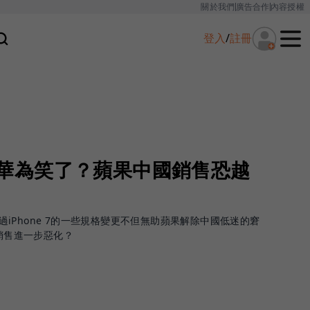
關於我們
廣告合作
內容授權
登入
/
註冊
問世、華為笑了？蘋果中國銷售恐越
，不過iPhone 7的一些規格變更不但無助蘋果解除中國低迷的窘
國銷售進一步惡化？