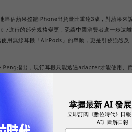
大中華地區佔蘋果整體iPhone出貨量比重達3成，對蘋果來
ne 7進行的部分規格變更，恐讓中國消費者進一步遠離
使用無線耳機「AirPods」的舉動，更是引發強烈反
le Peng指出，現行耳機只能透過adapter才能使用、
(每使用5小時就必須要充電)，此恐讓中國消費者逃離蘋
載雙鏡頭相機，不過華為、OPPO等多數中國廠商早就推出具
此雙鏡頭不會有太大魅力。
掌握最新 AI 發
立即訂閱《數位時代》日報
、數位趨勢！訂閱《數位時代》日報及社群活動訊息
AI》圖解日報