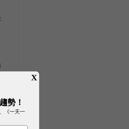
說
而
X
備
展趨勢！
、《一天一