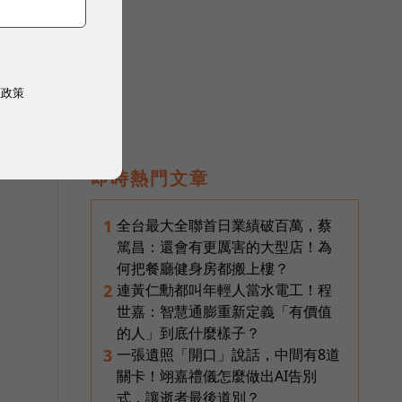
過
權政策
即時熱門文章
全台最大全聯首日業績破百萬，蔡
1
篤昌：還會有更厲害的大型店！為
何把餐廳健身房都搬上樓？
連黃仁勳都叫年輕人當水電工！程
2
世嘉：智慧通膨重新定義「有價值
的人」到底什麼樣子？
一張遺照「開口」說話，中間有8道
3
關卡！翊嘉禮儀怎麼做出AI告別
式，讓逝者最後道別？