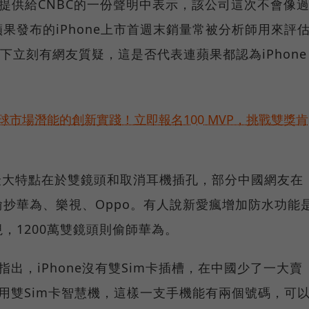
在提供給CNBC的一份聲明中表示，該公司這次不會像
果發布的iPhone上市首週末銷量常被分析師用來評
下立刻有網友質疑，這是否代表連蘋果都認為iPhone
球市場潛能的創新實踐！立即報名100 MVP，挑戰雙獎肯
 7最大特點在於雙鏡頭和取消耳機插孔，部分中國網友在
抄華為、樂視、Oppo。有人說新愛瘋增加防水功能
，1200萬雙鏡頭則偷師華為。
s Yan指出，iPhone沒有雙Sim卡插槽，在中國少了一大賣
使用雙Sim卡智慧機，這樣一支手機能有兩個號碼，可