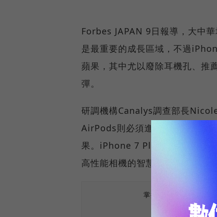
Forbes JAPAN 9日報導，
是最重要的成長區域，不過iPho
蘋果，其中尤以廢除耳機孔、推薦
彈。
研調機構Canalys調查部長Nico
AirPods則必須進行頻繁充電
果。iPhone 7 Plus雖搭
高性能相機的智慧手機產品，因
掌握最新AI、半導體