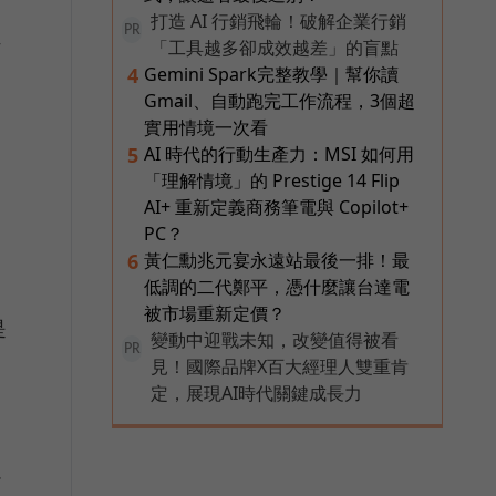
過
打造 AI 行銷飛輪！破解企業行銷
PR
估
「工具越多卻成效越差」的盲點
Gemini Spark完整教學｜幫你讀
4
Gmail、自動跑完工作流程，3個超
實用情境一次看
AI 時代的行動生產力：MSI 如何用
5
「理解情境」的 Prestige 14 Flip
AI+ 重新定義商務筆電與 Copilot+
PC？
黃仁勳兆元宴永遠站最後一排！最
6
低調的二代鄭平，憑什麼讓台達電
被市場重新定價？
是
變動中迎戰未知，改變值得被看
PR
見！國際品牌X百大經理人雙重肯
定，展現AI時代關鍵成長力
以