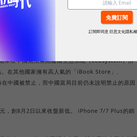
0美元以上的高價智慧手機市場對蘋果來說是最重要的，不
訂閱即同意
巨思文化隱私
高價智慧手機市場的市佔率為38%、較去年同期的67%呈
自華為的競爭所致。
出，蘋果在中國無法展開建構生態系統（ecosystem）所
在其他國家擁有高人氣的「iBook Store」、
於4月時在中國被禁止，而中國當局目前仍未說明禁止的原因
元，創8月2日以來收盤新低。 iPhone 7/7 Plus的銷