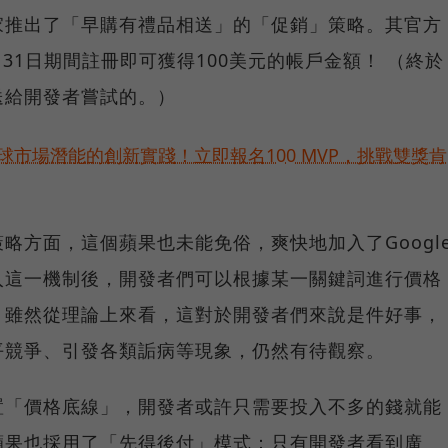
家推出了「早購有禮品相送」的「促銷」策略。其官方
月31日期間註冊即可獲得100美元的帳戶金額！ （終於
送給開發者嘗試的。）
球市場潛能的創新實踐！立即報名100 MVP，挑戰雙獎肯
略方面，這個蘋果也未能免俗，爽快地加入了Googl
入這一機制後，開發者們可以根據某一關鍵詞進行價格
。雖然從理論上來看，這對於開發者們來說是件好事，
平競爭、引發各類詬病等現象，仍然有待觀察。
置「價格底線」，開發者或許只需要投入不多的錢就能
蘋果也採用了「先得後付」模式：只有開發者看到廣