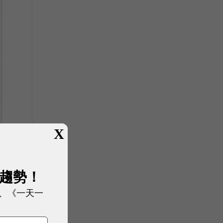
X
展趨勢！
、《一天一