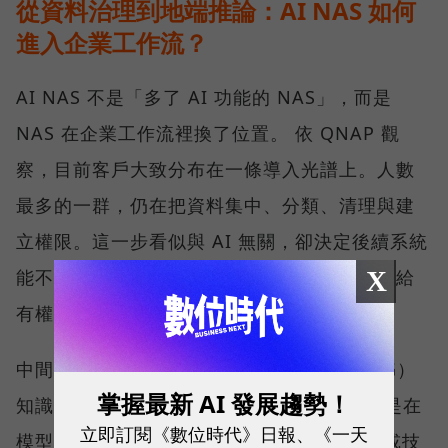
從資料治理到地端推論：AI NAS 如何
進入企業工作流？
AI NAS 不是「多了 AI 功能的 NAS」，而是
NAS 在企業工作流裡換了位置。 依 QNAP 觀
察，目前客戶大致分布在一條導入光譜上。人數
最多的一群，仍在把資料集中、分類、清理與建
立權限。這一步看似與 AI 無關，卻決定後續系統
X
能不能找到正確資料、辨識版本，並把答案交給
有權限的人。
中間一群開始建置私有的檢索增強生成（RAG）
掌握最新 AI 發展趨勢！
知識庫。RAG 並不是重新訓練一個模型，而是在
立即訂閱《數位時代》日報、《一天
模型回答前，先從企業的 SOP、合約、法規或技