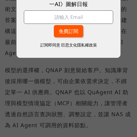
一AI》圖解日報
術文件中取回相關內容，再產生附有來源依據的
答案。QNAP 以 Qsirch 的語意搜尋能力協助建
構這類應用，協助企業建立私有知識庫；而走在
最前面的少數企業，則已經嘗試地端推論與 AI
訂閱即同意
巨思文化隱私權政策
Agent。
模型的選擇權，QNAP 刻意留給客戶。知識庫背
後採用哪一個模型，可由企業依需求決定，不綁
定單一 AI 供應商。QNAP 也以 QuAgent AI 助
理與模型情境協定（MCP）相關能力，讓管理者
透過自然語言查詢狀態、調整設定，並讓 NAS 成
為 AI Agent 可調用的資料節點。