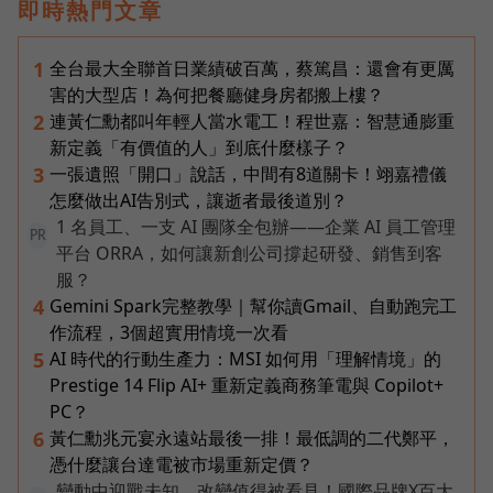
即時熱門文章
全台最大全聯首日業績破百萬，蔡篤昌：還會有更厲
1
害的大型店！為何把餐廳健身房都搬上樓？
連黃仁勳都叫年輕人當水電工！程世嘉：智慧通膨重
2
新定義「有價值的人」到底什麼樣子？
一張遺照「開口」說話，中間有8道關卡！翊嘉禮儀
3
怎麼做出AI告別式，讓逝者最後道別？
1 名員工、一支 AI 團隊全包辦——企業 AI 員工管理
PR
平台 ORRA，如何讓新創公司撐起研發、銷售到客
服？
Gemini Spark完整教學｜幫你讀Gmail、自動跑完工
4
作流程，3個超實用情境一次看
AI 時代的行動生產力：MSI 如何用「理解情境」的
5
Prestige 14 Flip AI+ 重新定義商務筆電與 Copilot+
PC？
黃仁勳兆元宴永遠站最後一排！最低調的二代鄭平，
6
憑什麼讓台達電被市場重新定價？
變動中迎戰未知，改變值得被看見！國際品牌X百大