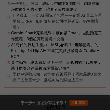
一張遺照「開口」說話，中間有8道關卡！翊嘉禮儀
3
怎麼做出AI告別式，讓逝者最後道別？
1 名員工、一支 AI 團隊全包辦——企業 AI 員工管理
PR
平台 ORRA，如何讓新創公司撐起研發、銷售到客
服？
Gemini Spark完整教學｜幫你讀Gmail、自動跑完工
4
作流程，3個超實用情境一次看
AI 時代的行動生產力：MSI 如何用「理解情境」的
5
Prestige 14 Flip AI+ 重新定義商務筆電與 Copilot+
PC？
黃仁勳兆元宴永遠站最後一排！最低調的二代鄭平，
6
憑什麼讓台達電被市場重新定價？
變動中迎戰未知，改變值得被看見！國際品牌X百大
PR
經理人雙重肯定，展現AI時代關鍵成長力
每一步永續經營都是榮耀！
立即報獎
追蹤我們