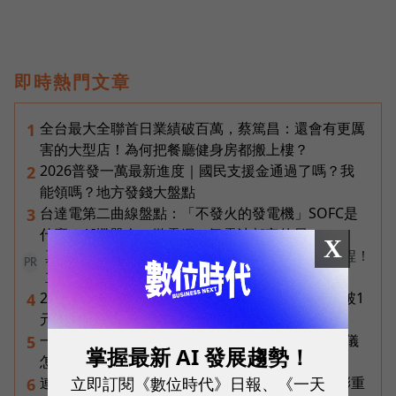
即時熱門文章
全台最大全聯首日業績破百萬，蔡篤昌：還會有更厲
1
害的大型店！為何把餐廳健身房都搬上樓？
2026普發一萬最新進度｜國民支援金通過了嗎？我
2
能領嗎？地方發錢大盤點
台達電第二曲線盤點：「不發火的發電機」SOFC是
3
什麼？AI機器人、微電網、氫電池都它的局
X
真正的效率，不是更忙，而是建立更好的工作流程！
PR
立即了解《AI 人才全方位實戰課》
2026年8月ETF配息盤點｜19檔一次看，00878衝破1
4
元創高、00929殖利率逾16%
一張遺照「開口」說話，中間有8道關卡！翊嘉禮儀
5
掌握最新 AI 發展趨勢！
怎麼做出AI告別式，讓逝者最後道別？
立即訂閱《數位時代》日報、《一天
連黃仁勳都叫年輕人當水電工！程世嘉：智慧通膨重
6