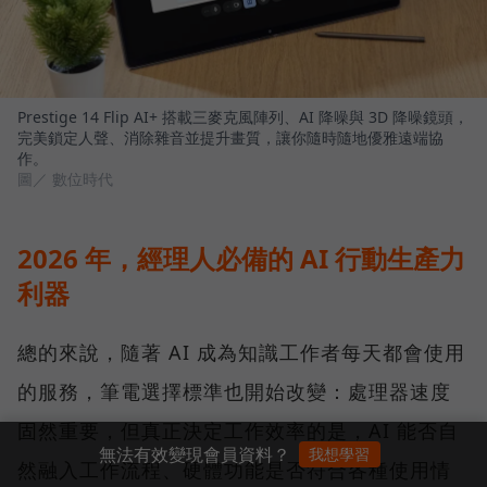
Prestige 14 Flip AI+ 搭載三麥克風陣列、AI 降噪與 3D 降噪鏡頭，
完美鎖定人聲、消除雜音並提升畫質，讓你隨時隨地優雅遠端協
作。
圖／ 數位時代
2026 年，經理人必備的 AI 行動生產力
利器
總的來說，隨著 AI 成為知識工作者每天都會使用
的服務，筆電選擇標準也開始改變：處理器速度
固然重要，但真正決定工作效率的是，AI 能否自
無法有效變現會員資料？
我想學習
然融入工作流程、硬體功能是否符合各種使用情