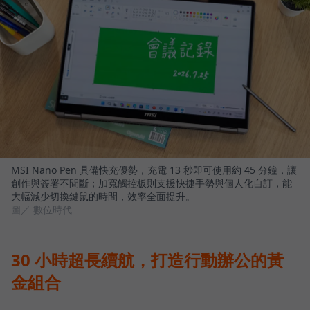
MSI Nano Pen 具備快充優勢，充電 13 秒即可使用約 45 分鐘，讓
創作與簽署不間斷；加寬觸控板則支援快捷手勢與個人化自訂，能
大幅減少切換鍵鼠的時間，效率全面提升。
圖／ 數位時代
30 小時超長續航，打造行動辦公的黃
金組合