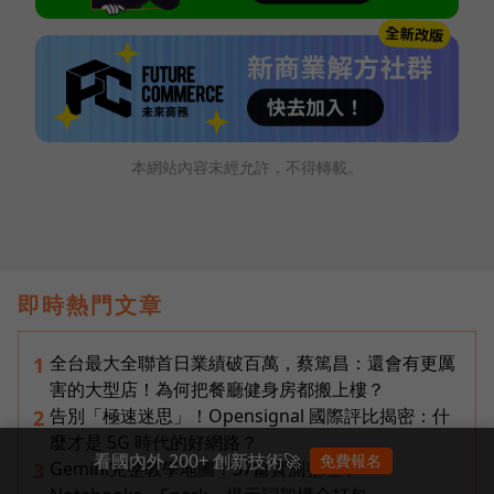
本網站內容未經允許，不得轉載。
即時熱門文章
全台最大全聯首日業績破百萬，蔡篤昌：還會有更厲
1
害的大型店！為何把餐廳健身房都搬上樓？
告別「極速迷思」！Opensignal 國際評比揭密：什
2
麼才是 5G 時代的好網路？
看國內外 200+ 創新技術🚀
免費報名
Gemini完整教學地圖！37篇實測整理，
3