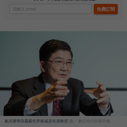
氣溶膠學與霧霾世界權威裴有康教授
圖／ 數位時代吳晴中攝