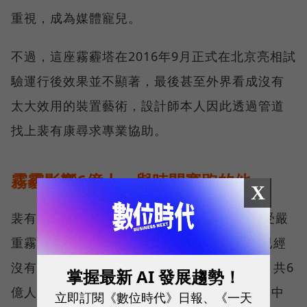
重視，成為媒體寵兒。
不過，這座霧霾塔在2016年9月正式在北京亮相試
驗運行後效果並不顯著，最後甚至外界看成沒有
太大效用的裝置藝術，設計師本人因此透過管道
找上裴有康尋求專業協助。
霧霾影響6億人，與時間賽跑的他
X
裴有康指出，美國洛杉磯也曾在1940年代遭受嚴
重霧霾，「他們治理霧霾花了50年，但我們已經
沒有太多時間。中國的霧霾影響了25個省份，共6
掌握最新 AI 發展趨勢！
億人口的健康，根據世界衛生組織的調查，其中
立即訂閱《數位時代》日報、《一天