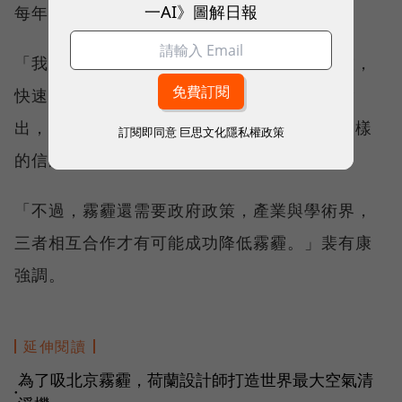
一AI》圖解日報
每年有120萬人因此死亡。」
「我們已經沒有太多時間，需要用最新的科技，
快速降低霧霾的污染情況。」裴有康說。他指
出，研究這個領域可以拯救很多人的性命，這樣
訂閱即同意
巨思文化隱私權政策
的信念是驅使我前進的動力。
「不過，霧霾還需要政府政策，產業與學術界，
三者相互合作才有可能成功降低霧霾。」裴有康
強調。
延伸閱讀
為了吸北京霧霾，荷蘭設計師打造世界最大空氣清
●