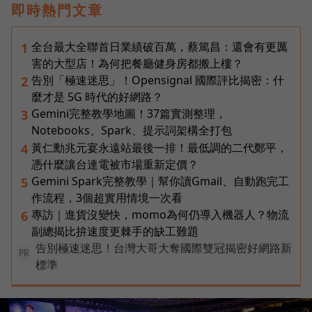
即時熱門文章
全台最大全聯首日業績破百萬，蔡篤昌：還會有更厲
1
害的大型店！為何把餐廳健身房都搬上樓？
告別「極速迷思」！Opensignal 國際評比揭密：什
2
麼才是 5G 時代的好網路？
Gemini完整教學地圖！37篇實測整理，
3
Notebooks、Spark、提示詞架構全打包
黃仁勳兆元宴永遠站最後一排！最低調的二代鄭平，
4
憑什麼讓台達電被市場重新定價？
Gemini Spark完整教學｜幫你讀Gmail、自動跑完工
5
作流程，3個超實用情境一次看
專訪｜進貨沒變快，momo為何仍導入機器人？物流
6
副總揭比拚速度更棘手的缺工難題
告別極速迷思！台灣大哥大奪國際雙冠揭密好網路新
PR
標準