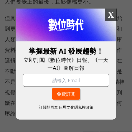
人們視覺上的最優，且影像檔更小。
X
但具體是如何做到的，Google Blog中也沒有給
到更詳細的解釋。但既然是一項基於圖像壓縮和
人類感知的深度學習技術——或許如果把圖像庫
掌握最新 AI 發展趨勢！
資料打散成各種標籤，與人們視覺感知的結果作
立即訂閱《數位時代》日報、《一天
邏輯連接，提供人們視覺下的最佳解做模型。在
一AI》圖解日報
不斷地攝入眾多這樣的資料來源（圖像）後，是
不是就可以形成可以支撐Guetzli演算法的「精神
視覺」模型？而這個精神視覺模型已經學會了判
斷在人們覺得什麼樣的圖片更好看以及圖片如何
訂閱即同意
巨思文化隱私權政策
壓縮之間的最佳解？嗯，可能比人更瞭解。