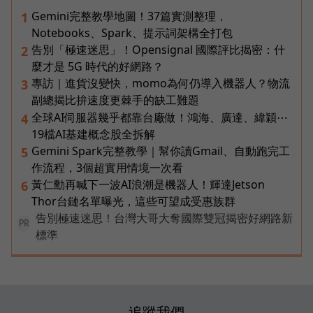
Gemini完整教學地圖！37篇實測整理，
1
Notebooks、Spark、提示詞架構全打包
告別「極速迷思」！Opensignal 國際評比揭密：什
2
麼才是 5G 時代的好網路？
專訪｜進貨沒變快，momo為何仍導入機器人？物流
3
副總揭比拚速度更棘手的缺工難題
全球AI伺服器幾乎都靠台廠做！鴻海、廣達、緯穎⋯
4
19檔AI基建概念股全拆解
Gemini Spark完整教學｜幫你讀Gmail、自動跑完工
5
作流程，3個超實用情境一次看
黃仁勳再喊下一波AI浪潮是機器人！輝達Jetson
6
Thor台鏈名單曝光，這些可望成受惠族群
告別極速迷思！台灣大哥大奪國際雙冠揭密好網路新
PR
標準
追蹤我們