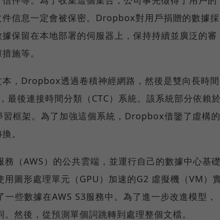
件信息一定會被保密。Dropbox對用戶捐贈的數據採
數據保留在本地部署的伺服器上，保持持續並廣泛的審
據措施等。
本，Dropbox透過卷積神經網路，然後是雙向長時間
像，最後連接時間分類（CTC）系統。該系統部分依賴
源深入學習框架。為了加強這個系統，Dropbox借鑒了虛構
轉換。
路服務（AWS）的公共雲端，並運行自己的數據中心基
始使用圖形處理單元（GPU）加速的G2 虛擬機（VM）
了一些數據在AWS S3服務中。為了進一步改進模型，
像單詞。然後，從預測單個詞跳轉到處理整個文檔。