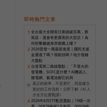
即時熱門文章
全台最大全聯首日業績破百萬，蔡
1
篤昌：還會有更厲害的大型店！為
何把餐廳健身房都搬上樓？
於
2026普發一萬最新進度｜國民支援
2
金通過了嗎？我能領嗎？地方發錢
的
大盤點
台達電第二曲線盤點：「不發火的
3
發電機」SOFC是什麼？AI機器人、
微電網、氫電池都它的局
礎
真正的效率，不是更忙，而是建立
PR
實
更好的工作流程！立即了解《AI 人
才全方位實戰課》
2026年8月ETF配息盤點｜19檔一次
4
看，00878衝破1元創高、00929殖