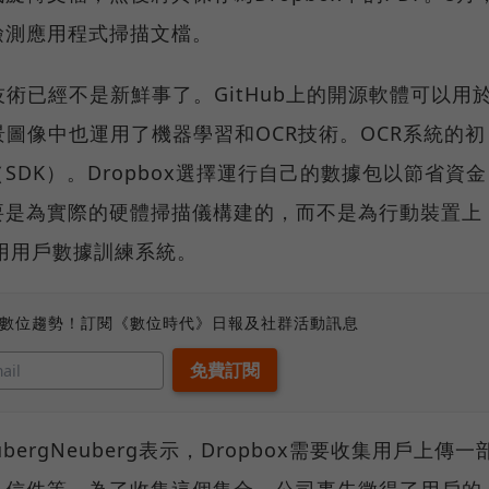
檢測應用程式掃描文檔。
術已經不是新鮮事了。GitHub上的開源軟體可以用
e街景圖像中也運用了機器學習和OCR技術。OCR系統的初
DK）。Dropbox選擇運行自己的數據包以節省資金
要是為實際的硬體掃描儀構建的，而不是為行動裝置上
利用用戶數據訓練系統。
、數位趨勢！訂閱《數位時代》日報及社群活動訊息
eubergNeuberg表示，Dropbox需要收集用戶上傳一
、信件等。為了收集這個集合，公司事先徵得了用戶的