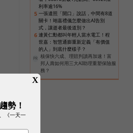
利率逾16%
一張遺照「開口」說話，中間有8道
5
關卡！翊嘉禮儀怎麼做出AI告別
式，讓逝者最後道別？
連黃仁勳都叫年輕人當水電工！程
6
世嘉：智慧通膨重新定義「有價值
的人」到底什麼樣子？
核保快六成、理賠判讀再加速！富
PR
邦人壽如何用三大AI助理重塑保險服
務？
X
展趨勢！
、《一天一