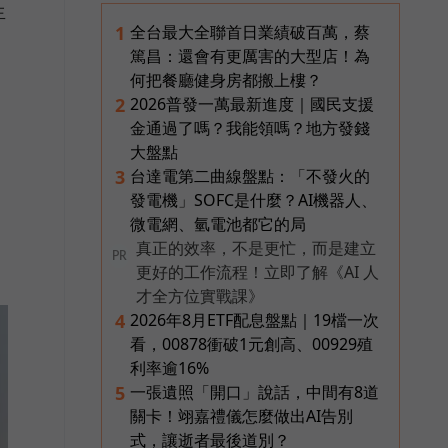
生
全台最大全聯首日業績破百萬，蔡
1
篤昌：還會有更厲害的大型店！為
何把餐廳健身房都搬上樓？
2026普發一萬最新進度｜國民支援
2
金通過了嗎？我能領嗎？地方發錢
大盤點
台達電第二曲線盤點：「不發火的
3
發電機」SOFC是什麼？AI機器人、
微電網、氫電池都它的局
真正的效率，不是更忙，而是建立
PR
更好的工作流程！立即了解《AI 人
才全方位實戰課》
2026年8月ETF配息盤點｜19檔一次
4
看，00878衝破1元創高、00929殖
利率逾16%
一張遺照「開口」說話，中間有8道
5
關卡！翊嘉禮儀怎麼做出AI告別
式，讓逝者最後道別？