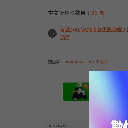
本文授權轉載自：
36 氪
角逐100 MVP盛典雙重榮
➜
價值
關鍵字：
＃Dropbox
＃人工智慧
本