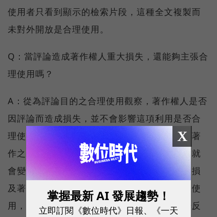
使用者只看到顯示的檢索片段，這種全文複製而
未對外開放是合理使用。
Q：當評論造成著作權人重大損失，還能夠主張合
理使用嗎？
A：從為評論目的之合理使用觀察，著作權人是否
因評論而造成損失，並不會影響這項利用是否合
X
理使用之認定。著作之利用，不會因為有利於著
作之行銷，就一定不會構成侵害著作權，否則就
會變成「盜版有理」。相對地，也不能因為會損
及著作權人之行銷利益，就認為不能構成合理使
掌握最新 AI 發展趨勢！
用，否則，評論後還要經過一段時間觀察市場反
立即訂閱《數位時代》日報、《一天