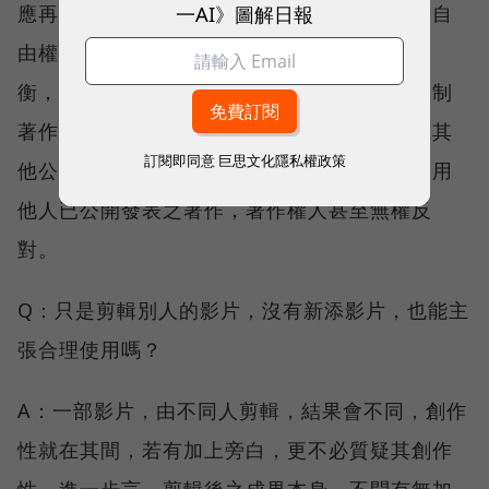
一AI》圖解日報
應再決定是不是合理使用，會影響評論之言論自
由權利。著作權保護與言論自由，必須有效均
衡，著作權法給予著作人著作權，相對地亦限制
著作權，允許基於報導、評論、教學、研究或其
訂閱即同意
巨思文化隱私權政策
他公益目的，可以不必經過著作權人同意，引用
他人已公開發表之著作，著作權人甚至無權反
對。
Q：只是剪輯別人的影片，沒有新添影片，也能主
張合理使用嗎？
A：一部影片，由不同人剪輯，結果會不同，創作
性就在其間，若有加上旁白，更不必質疑其創作