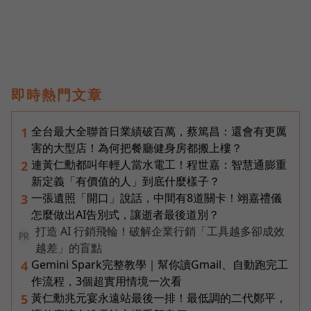
即時熱門文章
全台最大全聯首日業績破百萬，蔡篤昌：還會有更厲
1
害的大型店！為何把餐廳健身房都搬上樓？
連黃仁勳都叫年輕人當水電工！程世嘉：智慧通膨重
2
新定義「有價值的人」到底什麼樣子？
一張遺照「開口」說話，中間有8道關卡！翊嘉禮儀
3
怎麼做出AI告別式，讓逝者最後道別？
打造 AI 行銷飛輪！破解企業行銷「工具越多卻成效
PR
越差」的盲點
Gemini Spark完整教學｜幫你讀Gmail、自動跑完工
4
作流程，3個超實用情境一次看
黃仁勳兆元宴永遠站最後一排！最低調的二代鄭平，
5