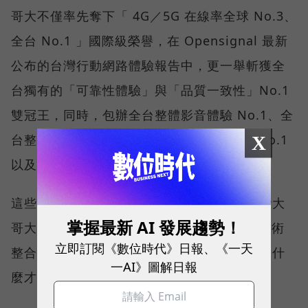
哥大不僅率先奪下「 4G／5G 在線率全球 No.3、
全台 No.1 」國際級榮譽，在 Opensignal 最新
公布的台灣行動網路體驗報告中，更一舉斬獲全
台獨有的「可靠性體驗」與「品質一致性」No.1
雙冠王，同時，包辦全台整體影音體驗 No.1、全
台整體語音體驗 No.1、全台 5G 語音體驗 No.1
X
以及全台網路在線率 No.1 多項榮譽。
這些獎項反映的不只是網路順暢，更代表台灣大
掌握最新 AI 發展趨勢！
哥大長期投入頻譜布局、基地台建設與 5G 技術
立即訂閱《數位時代》日報、《一天
整合所累積的成果，也讓外界重新思考：究竟什
一AI》圖解日報
麼才是真正的好網路？