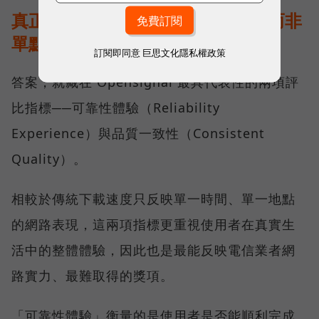
真正的好網路，比的是長期穩定、而非
單點測速
訂閱即同意
巨思文化隱私權政策
答案，就藏在 Opensignal 最具代表性的兩項評
比指標──可靠性體驗（Reliability
Experience）與品質一致性（Consistent
Quality）。
相較於傳統下載速度只反映單一時間、單一地點
的網路表現，這兩項指標更重視使用者在真實生
活中的整體體驗，因此也是最能反映電信業者網
路實力、最難取得的獎項。
「可靠性體驗」衡量的是使用者是否能順利完成