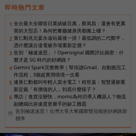
即時熱門文章
全台最大全聯首日業績破百萬，蔡篤昌：還會有更厲
1
害的大型店！為何把餐廳健身房都搬上樓？
黃仁勳兆元宴永遠站最後一排！最低調的二代鄭平，
2
憑什麼讓台達電被市場重新定價？
告別「極速迷思」！Opensignal 國際評比揭密：什
3
麼才是 5G 時代的好網路？
Gemini Spark完整教學｜幫你讀Gmail、自動跑完工
4
作流程，3個超實用情境一次看
連黃仁勳都叫年輕人當水電工！程世嘉：智慧通膨重
5
新定義「有價值的人」到底什麼樣子？
專訪｜進貨沒變快，momo為何仍導入機器人？物流
6
副總揭比拚速度更棘手的缺工難題
告別極速迷思！台灣大哥大奪國際雙冠揭密好網路新
PR
標準