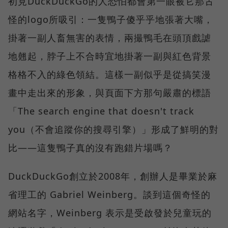
初見DuckDuckGo的人恐怕都會第一眼被它那古
怪的logo所吸引：一隻鴨子傻乎乎地張著大嘴，
掛著一副人畜無害的表情，兩撮鴨毛在頭頂戲謔
地翹起，脖子上不合時宜地掛著一副與紅色背景
格格不入的綠色領結。這樣一副似乎是從搞笑漫
畫中走出來的形象，與頁面下方那句嚴肅的標語
「The search engine that doesn't track
you（不會追蹤你的搜尋引擎）」形成了鮮明的對
比——這隻鴨子真的沒有跑錯片場嗎？
DuckDuckGo創立於2008年，創辦人是畢業於麻
省理工的 Gabriel Weinberg。談到這個奇怪的
網站名字，Weinberg 表示是受啟發於兒童玩的