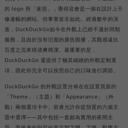
的 logo 所「迷惑」，覺得這會是一個在設計上不
修邊幅的網站。但事實並非如此。經過數年的演
進，DuckDuckGo如今在外觀上已經不遜於同類
服務，且由於沒有氾濫的廣告困擾，其觀感遠比
百度之流來得清爽簡潔。最重要的是，
DuckDuckGo 還提供了極其細緻的外觀定制選
項，因此你完全可以按照自己的口味進行調節。
DuckDuckGo 的外觀設置分佈在在設置頁面的
「Theme」（主題）和「Appearance」（外
觀）兩個選項卡中。前者允許你從預置的六個主
題中選擇——其中包括一套頗為實用的夜間主
題，而後者中則可任意定製字體、字號、對齊方