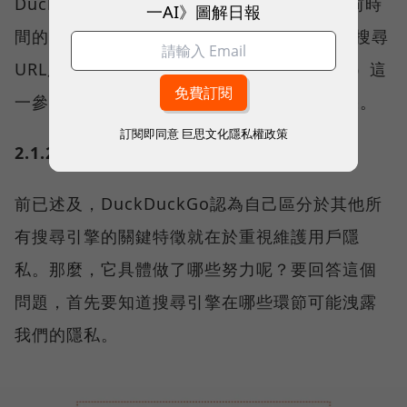
DuckDuckGo搜尋時，只要加上一個基於當前時
一AI》圖解日報
間的if判斷，當運行時間為夜間時，在打開的搜尋
URL尾部附加上&kae=d（意為啟用暗色主題）這
一參數，就可以達到自動「夜間模式」的效果。
訂閱即同意
巨思文化隱私權政策
2.1.2 隱私保護
前已述及，DuckDuckGo認為自己區分於其他所
有搜尋引擎的關鍵特徵就在於重視維護用戶隱
私。那麼，它具體做了哪些努力呢？要回答這個
問題，首先要知道搜尋引擎在哪些環節可能洩露
我們的隱私。