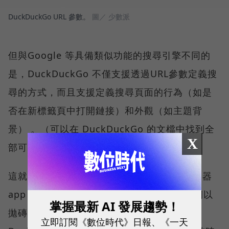
DuckDuckGo URL 參數。
圖／ 少數派
但與Google 等具備類似功能的搜尋引擎不同的
是，DuckDuckGo 不僅支援透過URL參數定義搜
尋的方式，而且支援定義搜尋頁面的行為（如是
否在新標籤頁中打開鏈接）和外觀（如主題背
景） 。（可以在 DuckDuckGo 的文檔中找到全
X
部可用的參數。）
這就進一步提高了使用自定義搜尋引擎或啟動器
app 調用 DuckDuckGo 時的靈活性。舉一例以
掌握最新 AI 發展趨勢！
拋磚引玉：使用iOS上的Workflow調用
立即訂閱《數位時代》日報、《一天