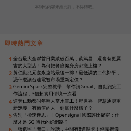
本網站內容未經允許，不得轉載。
即時熱門文章
全台最大全聯首日業績破百萬，蔡篤昌：還會有更厲
1
害的大型店！為何把餐廳健身房都搬上樓？
黃仁勳兆元宴永遠站最後一排！最低調的二代鄭平，
2
憑什麼讓台達電被市場重新定價？
Gemini Spark完整教學｜幫你讀Gmail、自動跑完工
3
作流程，3個超實用情境一次看
連黃仁勳都叫年輕人當水電工！程世嘉：智慧通膨重
4
新定義「有價值的人」到底什麼樣子？
告別「極速迷思」！Opensignal 國際評比揭密：什
5
麼才是 5G 時代的好網路？
一張遺照「開口」說話，中間有8道關卡！翊嘉禮儀
6