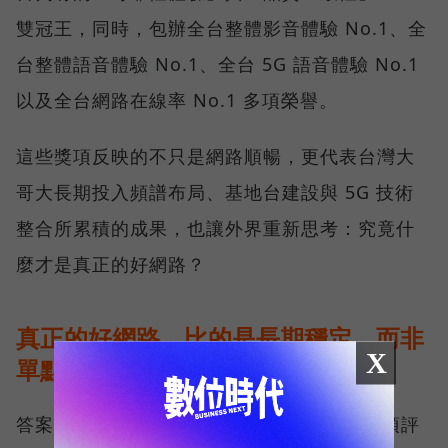
雙冠王，同時，包辦全台整體影音體驗 No.1、全
台整體語音體驗 No.1、全台 5G 語音體驗 No.1
以及全台網路在線率 No.1 多項榮譽。
這些獎項反映的不只是網路順暢，更代表台灣大
哥大長期投入頻譜布局、基地台建設與 5G 技術
整合所累積的成果，也讓外界重新思考：究竟什
麼才是真正的好網路？
真正的好網路，比的是長期穩定、而非
X
單點測速
答案，就藏在 Opensignal 最具代表性的兩項評