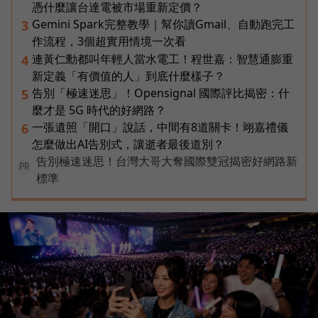
憑什麼讓台達電被市場重新定價？
Gemini Spark完整教學｜幫你讀Gmail、自動跑完工
3
作流程，3個超實用情境一次看
連黃仁勳都叫年輕人當水電工！程世嘉：智慧通膨重
4
新定義「有價值的人」到底什麼樣子？
告別「極速迷思」！Opensignal 國際評比揭密：什
5
麼才是 5G 時代的好網路？
一張遺照「開口」說話，中間有8道關卡！翊嘉禮儀
6
怎麼做出AI告別式，讓逝者最後道別？
告別極速迷思！台灣大哥大奪國際雙冠揭密好網路新
PR
標準