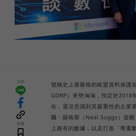
分享
號稱史上最嚴格的歐盟資料保護規範（Gene
GDRP）來勢洶洶，預定於201
在，還沒意識到其嚴重性的企業
爾・薩格斯（Neal Suggs
收藏
上握有的數據，以及打造「尊重