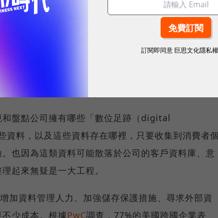
現行的個資法，施行細節和嚴謹度差很多。例如，個資法中提到「調查後應
但GDPR就明定七天內通知用戶。
訂閱即同意
巨思文化隱私
點數位足跡、打造合規流程
盤點公司擁有哪些「數位足跡（digital
集了哪些資料，以及這些資料存在哪裡，只要收集到消費者
險。也因為這類資料可能散落於公司的客戶資料庫、意
整理起來無疑是一大工程。
，增加資料管理人力、加強儲存保護措施、尋求外部資
要不少成本。根據
PwC
調查，77%的美國跨國企業表