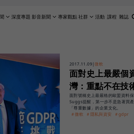
聞
深度專題
影音新聞
專家觀點
社群
活動
課程
雜誌
2017.11.09
|
微軟
面對史上最嚴個資
灣：重點不在技
面對號稱史上最嚴格的歐盟資料保護
Suggs提醒，第一步不是急著
「尊重數據」的企業文化。
＃微軟
＃隱私與資安
＃gdpr