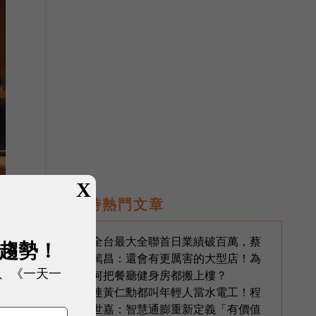
X
即時熱門文章
全台最大全聯首日業績破百萬，蔡
1
展趨勢！
篤昌：還會有更厲害的大型店！為
、《一天一
何把餐廳健身房都搬上樓？
連黃仁勳都叫年輕人當水電工！程
2
世嘉：智慧通膨重新定義「有價值