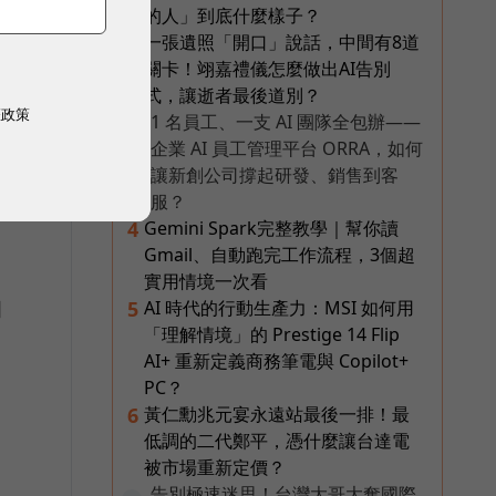
的人」到底什麼樣子？
一張遺照「開口」說話，中間有8道
3
關卡！翊嘉禮儀怎麼做出AI告別
式，讓逝者最後道別？
權政策
1 名員工、一支 AI 團隊全包辦——
PR
企業 AI 員工管理平台 ORRA，如何
讓新創公司撐起研發、銷售到客
服？
Gemini Spark完整教學｜幫你讀
4
Gmail、自動跑完工作流程，3個超
實用情境一次看
個
AI 時代的行動生產力：MSI 如何用
5
「理解情境」的 Prestige 14 Flip
AI+ 重新定義商務筆電與 Copilot+
PC？
黃仁勳兆元宴永遠站最後一排！最
6
低調的二代鄭平，憑什麼讓台達電
被市場重新定價？
告別極速迷思！台灣大哥大奪國際