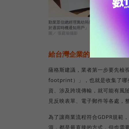
勤業眾信總經理萬幼筠指出，GDPR和國內
於適當時機通知用戶」，沒有明確點出時間，
圖／ 張庭瑜攝影
給台灣企業的建議：先盤
薩格斯建議，業者第一步要先檢視和
footprint）」，也就是收
資、涉及跨境傳輸，就可能有風
見反映表單、電子郵件等各處，
為了讓商業流程符合GDPR規範
源，都是最直接的方式，但也需