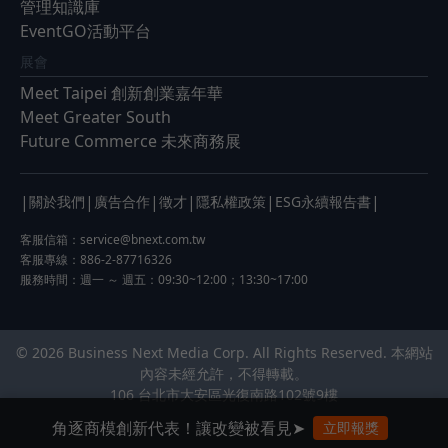
管理知識庫
EventGO活動平台
展會
Meet Taipei 創新創業嘉年華
Meet Greater South
Future Commerce 未來商務展
|
|
|
|
|
|
關於我們
廣告合作
徵才
隱私權政策
ESG永續報告書
客服信箱：
service@bnext.com.tw
客服專線：886-2-87716326
服務時間：週一 ～ 週五：09:30~12:00；13:30~17:00
© 2026 Business Next Media Corp. All Rights Reserved. 本網站
內容未經允許，不得轉載。
106 台北市大安區光復南路102號9樓
角逐商模創新代表！讓改變被看見➤
立即報獎