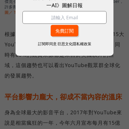
傑克·保羅（Jake Paul）是一位擁有1200萬訂閱的20歲YouTuber，
一AI》圖解日報
許多青少年瘋狂的迷戀他，影片累積觀看次數超過20億次。
圖／ Twitter
根據分析網站SocialBlade統計，目前全球前15大
YouTube頻道中有五個是專攻青少年內容的，同
訂閱即同意
巨思文化隱私權政策
時有80%的觀賞來源都是來自於美國以外的區
域，這個趨勢也可以看出YouTube觀眾群全球化
的發展趨勢。
平台影響力龐大，卻成不當內容的溫床
身為全球最大的影音平台，2017年對YouTube來
說是相當瘋狂的一年，今年六月宣布每月有15億