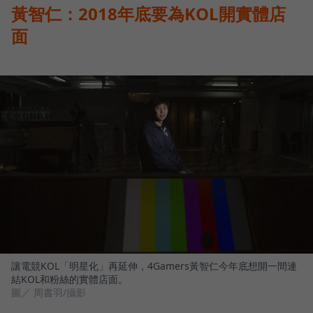
黃智仁：2018年底要為KOL開實體店
面
讓電競KOL「明星化」再延伸，4Gamers黃智仁今年底想開一間連
結KOL和粉絲的實體店面。
圖／ 周書羽/攝影