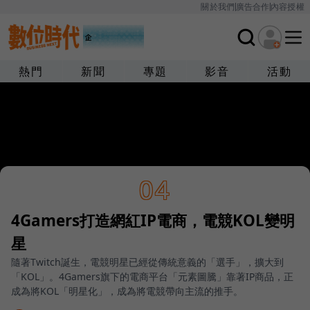
關於我們
廣告合作
內容授權
熱門
新聞
專題
影音
活動
04
4Gamers打造網紅IP電商，電競KOL變明
星
隨著Twitch誕生，電競明星已經從傳統意義的「選手」，擴大到
「KOL」。4Gamers旗下的電商平台「元素圖騰」靠著IP商品，正
成為將KOL「明星化」，成為將電競帶向主流的推手。