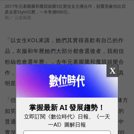
2017年元素圖騰和魔競娛樂5位實況女主播合作，顛覆形象拍出寫
真女星Style日曆，一本售價690元。
圖／ 元素圖騰
「以女生KOL來講，她們其實很喜歡有自己的作
品，衣服和年曆她們大部分都會選後者，我相信
粉絲也會選年曆」，去年元素圖騰和魔競娛樂合
X
作，透過不同的照片風格，讓實況主化身成寫真
明星，跳出以往形象，讓粉絲眼前一亮。
「但當時最大的難點，就是一本賣690元」，陳方
掌握最新 AI 發展趨勢！
如笑說，對於一般人來說，這日曆是一本略貴的
立即訂閱《數位時代》日報、《一天
普通商品，沒想到對粉絲有極大的誘惑力，其中
一AI》圖解日報
實況主Yuci的日曆銷最好，2天就賣了800～900