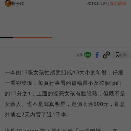
唐子晴
2018.05.23
|
新創團隊
分享
收藏
一本由13張女孩性感照組成A3大小的年曆，仔細
一看卻發現，每頁行事曆的篇幅還不及整個版面
的10分之1；上面的漂亮女孩有點眼熟，但既不是
女藝人、也不是寫真明星，定價高達690元，卻意
外地在2天內賣了近1千本。
這是4Gamers旗下電商平台「元素圖騰」，在