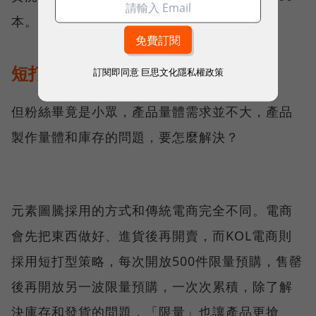
本。
短打限量策略，解決庫存問題
訂閱即同意
巨思文化隱私權政策
但粉絲畢竟是小眾，產品量體需求並不大，產品
製作量體和庫存的問題，要怎麼解決？
元素圖騰採用的方式和傳統電商完全不同。電商
會先把東西做好、進貨後再開賣，而KOL電商則
採用短打型策略，每次開放500件限量預購，售罄
後再開放另一波限量預購，一次次累積，除了解
決庫存和發貨的問題，「限量」也讓產品更搶