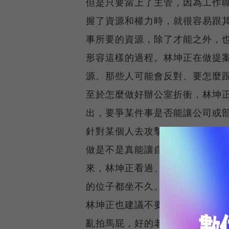
但是只要當上了主管，因為工作
握了資源和權力時，就很容易跟
事所要的資源，除了才能之外，
形容這樣的過程。林坤正在做提
源、那些人可能會反對、要怎麼
至於怎麼做好辦公室折衝，林坤
出，要爭某件事是否能讓公司或
針對某個人去攻擊。另外，不論
做是不是真能讓自己快樂。「爬
來，林坤正看過、聽過一些人用
的位子都坐不久。
林坤正也建議不要亂拍主管馬屁
亂拍馬屁，好的老闆會知道你是