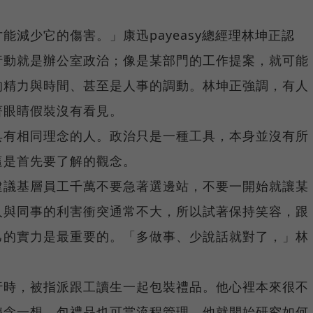
能減少它的傷害。」康迅payeasy總經理林坤正認
行動就是辦公室政治；像是某部門的工作提案，就可能
的精力與時間、甚至是人事的調動。林坤正強調，有人
著眼睛假裝沒有看見。
具有相同理念的人。政治只是一種工具，本身並沒有所
這是首先要了解的觀念。
建議基層員工千萬不要急著選邊站，不要一開始就讓某
人與同事的利害衝突通常不大，所以試著保持笑容，跟
己的實力是最重要的。「多做事、少說話就對了，」林
行時，被指派跟工讀生一起包裝禮品。他心裡本來很不
轉念一想，包禮品也可當流程管理，他就開始研究如何