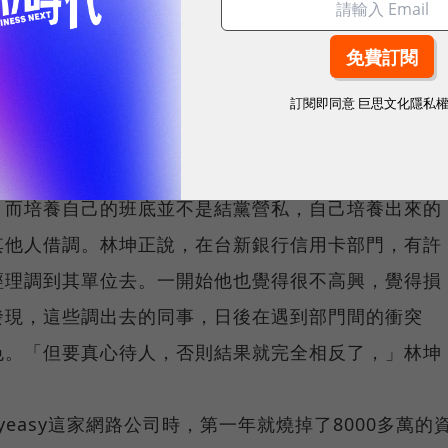
工在他面前的言行都僅供參考。
訂閱即同意
巨思文化隱私
的人，一定要有自己的班底。林坤正指出，一個人的能
。而培養自己的班底並不是結黨營私，自己培養出來的
其他人借調。林坤正說，在台新銀行信用卡部門，有許
經理調到其單位去。一開始他也覺得很不高興，覺得損
發現，這些調出去的同事，日後在遇到部門間的衝突
色。「但要真心待人，否則結果就完全相反了，」林坤
yeasy這家網路公司時，第一年就燒掉了8000多萬的