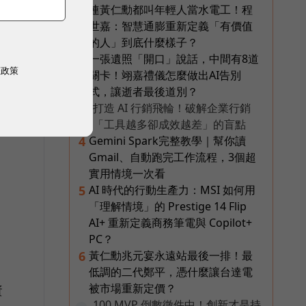
連黃仁勳都叫年輕人當水電工！程
2
世嘉：智慧通膨重新定義「有價值
的人」到底什麼樣子？
一張遺照「開口」說話，中間有8道
3
權政策
關卡！翊嘉禮儀怎麼做出AI告別
式，讓逝者最後道別？
打造 AI 行銷飛輪！破解企業行銷
PR
「工具越多卻成效越差」的盲點
Gemini Spark完整教學｜幫你讀
4
Gmail、自動跑完工作流程，3個超
實用情境一次看
AI 時代的行動生產力：MSI 如何用
5
「理解情境」的 Prestige 14 Flip
AI+ 重新定義商務筆電與 Copilot+
PC？
黃仁勳兆元宴永遠站最後一排！最
6
低調的二代鄭平，憑什麼讓台達電
被市場重新定價？
資
100 MVP 倒數徵件中！創新才是持