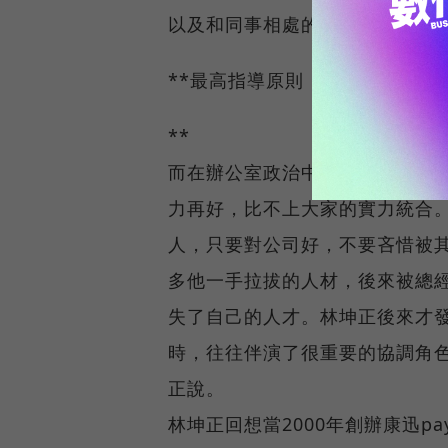
以及和同事相處的情況，至於員
**最高指導原則「實力至上」
**
而在辦公室政治中，希望做大事
力再好，比不上大家的實力統合
人，只要對公司好，不要吝惜被
多他一手拉拔的人材，後來被總
失了自己的人才。林坤正後來才
時，往往伴演了很重要的協調角
正說。
林坤正回想當2000年創辦康迅pa