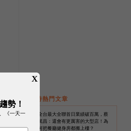
X
即時熱門文章
展趨勢！
、《一天一
全台最大全聯首日業績破百萬，蔡
1
篤昌：還會有更厲害的大型店！為
何把餐廳健身房都搬上樓？