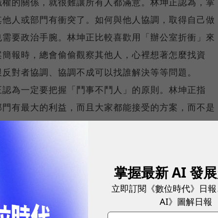
職權的關係，就很難讓所有人都滿意。林坤正認為，掌
其他人或部門有衝突了。如何與他人協調，取得自己做
也需要政治手腕。林坤正比較喜歡用「辦公室折衝」來
案簡報時，總會偷偷觀察其他人，心裡想著怎麼找資
跟反對者協調、協調不成可以找誰解決等等問題。
正認為一定要把握「鬥事不鬥人」的原則。林坤正指
部門有最大的利益，而且大家都能接受的方案，而不是
用什麼方法，問問這樣是不是對得起自己的良心，這樣
得越高，人們越會用放大鏡來檢視你。」在職場這些年
黑函、謠言等背後惡意中傷的手法來升官，但後來他們
掌握最新 AI 發
立即訂閱《數位時代》日報
。他認為在主管面前當然要說一些好聽的話，但絕不是
AI》圖解日報
否真心讚美。林坤正認為他重視的是員工私下的表現，