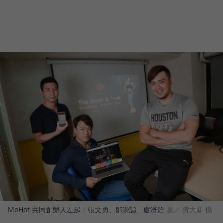
MoHot 共同創辦人左起：張文勇、鄒崇詣、盧濟銓
圖／ 賀大新 攝