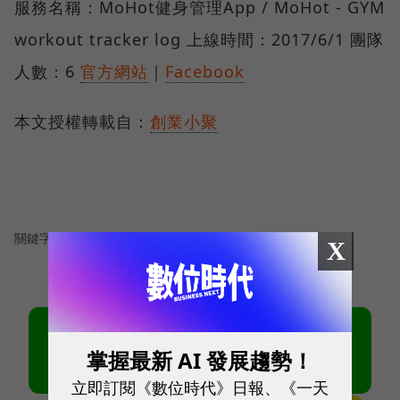
服務名稱：MoHot健身管理App / MoHot - GYM
workout tracker log 上線時間：2017/6/1 團隊
人數：6
官方網站
｜
Facebook
本文授權轉載自：
創業小聚
關鍵字：
＃Meet創業之星
＃健康科技
X
掌握最新 AI 發展趨勢！
立即訂閱《數位時代》日報、《一天