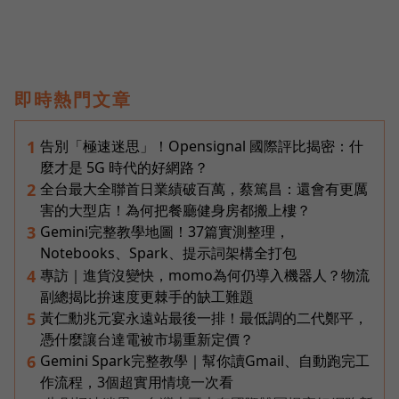
即時熱門文章
告別「極速迷思」！Opensignal 國際評比揭密：什
1
麼才是 5G 時代的好網路？
全台最大全聯首日業績破百萬，蔡篤昌：還會有更厲
2
害的大型店！為何把餐廳健身房都搬上樓？
Gemini完整教學地圖！37篇實測整理，
3
Notebooks、Spark、提示詞架構全打包
專訪｜進貨沒變快，momo為何仍導入機器人？物流
4
副總揭比拚速度更棘手的缺工難題
黃仁勳兆元宴永遠站最後一排！最低調的二代鄭平，
5
憑什麼讓台達電被市場重新定價？
Gemini Spark完整教學｜幫你讀Gmail、自動跑完工
6
作流程，3個超實用情境一次看