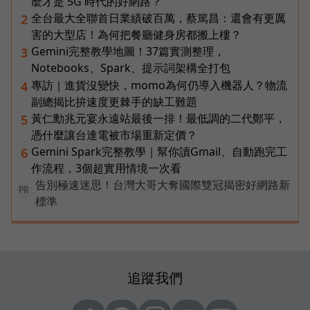
麼才是 5G 時代的好網路？
全台最大全聯首日業績破百萬，蔡篤昌：還會有更厲
2
害的大型店！為何把餐廳健身房都搬上樓？
Gemini完整教學地圖！37篇實測整理，
3
Notebooks、Spark、提示詞架構全打包
專訪｜進貨沒變快，momo為何仍導入機器人？物流
4
副總揭比拚速度更棘手的缺工難題
黃仁勳兆元宴永遠站最後一排！最低調的二代鄭平，
5
憑什麼讓台達電被市場重新定價？
Gemini Spark完整教學｜幫你讀Gmail、自動跑完工
6
作流程，3個超實用情境一次看
告別極速迷思！台灣大哥大奪國際雙冠揭密好網路新
PR
標準
追蹤我們