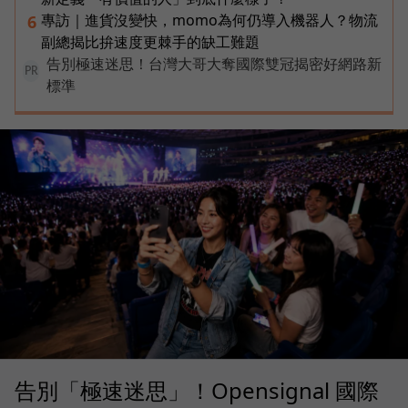
專訪｜進貨沒變快，momo為何仍導入機器人？物流
6
副總揭比拚速度更棘手的缺工難題
告別極速迷思！台灣大哥大奪國際雙冠揭密好網路新
PR
標準
告別「極速迷思」！Opensignal 國際