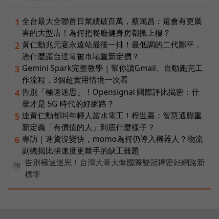
全台最大全聯首日業績破百萬，蔡篤昌：還會有更厲
1
害的大型店！為何把餐廳健身房都搬上樓？
黃仁勳兆元宴永遠站最後一排！最低調的二代鄭平，
2
憑什麼讓台達電被市場重新定價？
Gemini Spark完整教學｜幫你讀Gmail、自動跑完工
3
作流程，3個超實用情境一次看
告別「極速迷思」！Opensignal 國際評比揭密：什
4
麼才是 5G 時代的好網路？
連黃仁勳都叫年輕人當水電工！程世嘉：智慧通膨重
5
新定義「有價值的人」到底什麼樣子？
專訪｜進貨沒變快，momo為何仍導入機器人？物流
6
副總揭比拚速度更棘手的缺工難題
告別極速迷思！台灣大哥大奪國際雙冠揭密好網路新
PR
標準