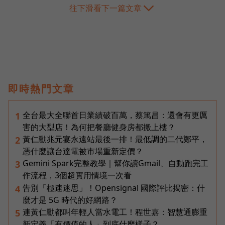
往下滑看下一篇文章
即時熱門文章
全台最大全聯首日業績破百萬，蔡篤昌：還會有更厲
1
害的大型店！為何把餐廳健身房都搬上樓？
黃仁勳兆元宴永遠站最後一排！最低調的二代鄭平，
2
憑什麼讓台達電被市場重新定價？
Gemini Spark完整教學｜幫你讀Gmail、自動跑完工
3
作流程，3個超實用情境一次看
告別「極速迷思」！Opensignal 國際評比揭密：什
4
麼才是 5G 時代的好網路？
連黃仁勳都叫年輕人當水電工！程世嘉：智慧通膨重
5
新定義「有價值的人」到底什麼樣子？