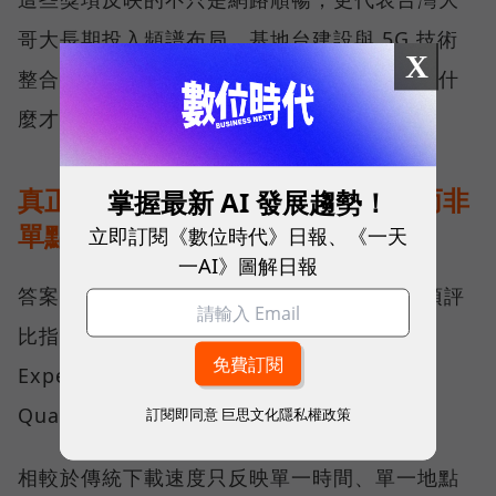
哥大長期投入頻譜布局、基地台建設與 5G 技術
X
整合所累積的成果，也讓外界重新思考：究竟什
麼才是真正的好網路？
真正的好網路，比的是長期穩定、而非
掌握最新 AI 發展趨勢！
單點測速
立即訂閱《數位時代》日報、《一天
一AI》圖解日報
答案，就藏在 Opensignal 最具代表性的兩項評
比指標──可靠性體驗（Reliability
Experience）與品質一致性（Consistent
Quality）。
訂閱即同意
巨思文化隱私權政策
相較於傳統下載速度只反映單一時間、單一地點