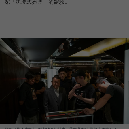
深「沈浸式娛樂」的體驗。