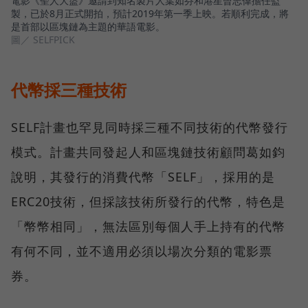
電影《聖人大盜》邀請到知名製片人葉如芬和港星曾志偉擔任監
製，已於8月正式開拍，預計2019年第一季上映。若順利完成，將
是首部以區塊鏈為主題的華語電影。
圖／ SELFPICK
代幣採三種技術
SELF計畫也罕見同時採三種不同技術的代幣發行
模式。計畫共同發起人和區塊鏈技術顧問葛如鈞
說明，其發行的消費代幣「SELF」，採用的是
ERC20技術，但採該技術所發行的代幣，特色是
「幣幣相同」，無法區別每個人手上持有的代幣
有何不同，並不適用必須以場次分類的電影票
券。