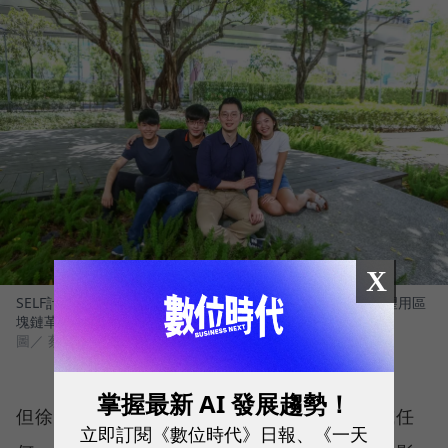
X
SELF計畫的團隊成員近20人，平均年齡不到三十歲，他們希望用區
塊鏈革命電影產業。
圖／ 蔡仁譯攝
掌握最新 AI 發展趨勢！
但徐嘉凱認為這並非能靠補助、一部暢銷片或任
立即訂閱《數位時代》日報、《一天