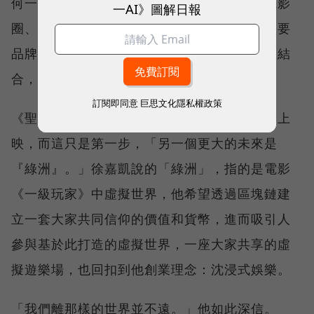
何一首歌就能改變，能否將科技和金融納入電影
一AI》圖解日報
圈、打造成一個產業鏈才是關鍵。「科技也需要
品牌、文化也需要不一樣的出口，只有這兩個結
合，才有辦法打造新的世界。」
訂閱即同意
巨思文化隱私權政策
《聖人大盜》已於本月開拍，預計明年第一季上
映，而這只是第一步，「另一個更大的未來是
『綠洲』。」徐嘉凱說的「綠洲」，指的是電影
《一級玩家》中虛擬世界，他希望透過區塊鏈建
立一套大家共同信仰的價值和貨幣，進而吸引人
參與基於此打造的虛擬世界，一座大家共享的虛
擬遊樂場，也回扣到他創業理念：沈浸式娛樂。
「我們離那樣的世界並不遠。」他如此深信。