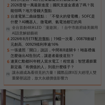
2026普發一萬最新進度｜國民支援金通過了嗎？我
2
能領嗎？地方發錢大盤點
台達電第二曲線盤點：「不發火的發電機」SOFC是
3
什麼？AI機器人、微電網、氫電池都它的局
全台首創48米LED「漫遊洞」！台中市政府綠美圖用
PR
AI語意解鎖藝術
2026年8月ETF配息盤點｜19檔一次看，00878衝破1
4
元創高、00929殖利率逾16%
一張遺照「開口」說話，中間有8道關卡！翊嘉禮儀
5
怎麼做出AI告別式，讓逝者最後道別？
連黃仁勳都叫年輕人當水電工！程世嘉：智慧通膨重
6
新定義「有價值的人」到底什麼樣子？
讓永續成為看得見的力量！國際品牌X百大經理人雙
PR
重榮譽認證，放大永續價值影響力