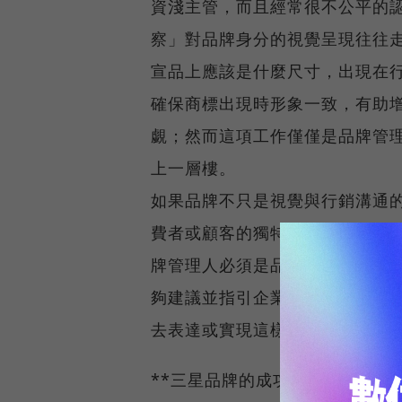
資淺主管，而且經常很不公平的認定
察」對品牌身分的視覺呈現往往
宣品上應該是什麼尺寸，出現在
確保商標出現時形象一致，有助
覷；然而這項工作僅僅是品牌管
上一層樓。
如果品牌不只是視覺與行銷溝通
費者或顧客的獨特承諾，那麼品
牌管理人必須是品牌教練（bran
夠建議並指引企業內的多個部門
去表達或實現這樣的意義，顧客
**三星品牌的成功