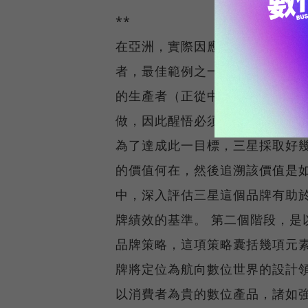
**
在亞洲，實際因應建立強勢品牌
者，最佳範例之一當屬韓國的三星
的生產者（正從中國興起）和重
做，因此醒悟必須建立能夠在國
為了達成此一目標，三星採取好
的價值何在，然後追溯該價值是
中，深入評估三星這個品牌有助
牌績效的基準。 第二個階段，是
品牌策略，這項策略囊括幾項元
牌將定位為航向數位世界的設計
以消費者為貴的數位產品，諸如