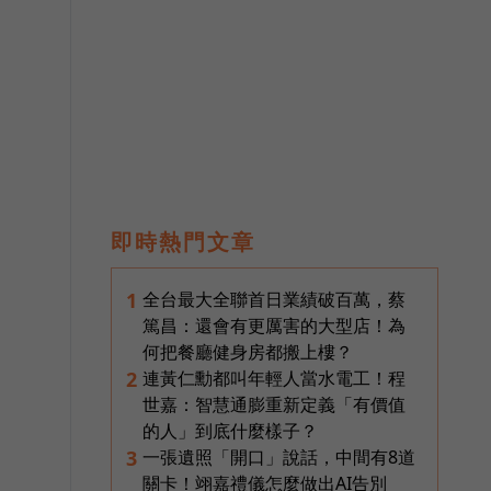
即時熱門文章
全台最大全聯首日業績破百萬，蔡
1
篤昌：還會有更厲害的大型店！為
何把餐廳健身房都搬上樓？
連黃仁勳都叫年輕人當水電工！程
2
世嘉：智慧通膨重新定義「有價值
的人」到底什麼樣子？
一張遺照「開口」說話，中間有8道
3
關卡！翊嘉禮儀怎麼做出AI告別