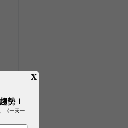
X
展趨勢！
、《一天一