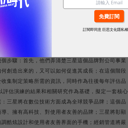
的需求因素，並誠摯接納「整體觀」的品牌管理途徑
電子。1990年代末期，三星體認到自己處於成本更低
訂閱即同意
巨思文化隱私
量級品牌行銷者（譬如新力）的夾縫間，生意越來越難
際上捍衛自我地位的品牌。
幾個步驟：首先，他們弄清楚三星這個品牌對公司事業
如何創造出來的，又可以如何促進其成長；在這個階段
於收集制定策略所需的資訊，同時作為往後每年評估品
以評估演練的結果和相關研究作為基礎，擬定一套核心
素：三星將在數位技術方面成為全球競爭品牌；這個品
領導、擁有高科技、對使用者友善的品牌；三星將彰顯
強調酷炫設計和使用者友善界面的手機；經銷管道將嚴