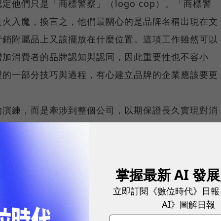
他們只是「商標警察」（logo cop）。「商標警
走火入魔，換言之，他們最關心的是品牌名稱出現在文
行銷附屬品上又該擺放在什麼位置。這項工作雖然可以
增加消費者的品牌認知與認同，因此重要性也不容小
理的一部分技巧與過程，有心建立品牌的企業應該要更
的演練，而是牽涉到整個公司，以期保證長久實現對消
牌管理就必須是擴及整個公司的實務演練。新一代的品
d coach）而非商標警察；擔當如此重任的人，必須能
釐清品牌的意義，隨後歸納出如何透過每一個企業層面
掌握最新 AI 發
服務、新產品開發、行銷溝通等皆在涵蓋的範圍內。
立即訂閱《數位時代》日報
AI》圖解日報