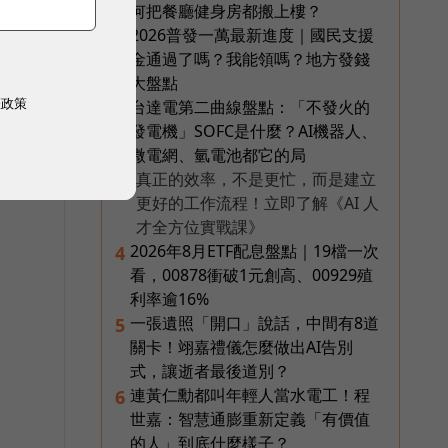
何把餐廳健身房都搬上樓？
2026普發一萬最新進度｜國民支援
2
金通過了嗎？我能領嗎？地方發錢
大盤點
權政策
台達電第二曲線盤點：「不發火的
3
發電機」SOFC是什麼？AI機器人、
微電網、氫電池都它的局
真正的效率，不是更忙，而是建立
PR
更好的工作流程！立即了解《AI 人
才全方位實戰課》
2026年8月ETF配息盤點｜19檔一次
4
看，00878衝破1元創高、00929殖
利率逾16%
一張遺照「開口」說話，中間有8道
5
關卡！翊嘉禮儀怎麼做出AI告別
式，讓逝者最後道別？
連黃仁勳都叫年輕人當水電工！程
6
世嘉：智慧通膨重新定義「有價值
的人」到底什麼樣子？