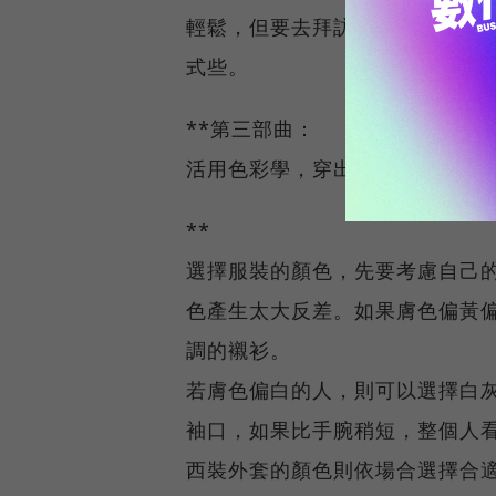
輕鬆，但要去拜訪客戶或是簡報
式些。
**第三部曲：
活用色彩學，穿出品味
**
選擇服裝的顏色，先要考慮自己
色產生太大反差。如果膚色偏黃
調的襯衫。
若膚色偏白的人，則可以選擇白
袖口，如果比手腕稍短，整個人
西裝外套的顏色則依場合選擇合