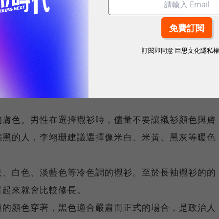
時，就算對方公司穿得多隨便，最好還是穿得保守、正
訂閱即同意
巨思文化隱私
的膚色。男性在選擇襯衫時，儘量不要讓襯衫顏色與膚
偏黑的人，李翊珊建議選擇像米白、米黃、黑灰等暖色
灰、白色、淡藍色等冷色調的襯衫。至於長袖襯衫的的
看起來就會比較修長。
適的顏色穿著，黑色適合嚴肅而正式的場合，是政治人