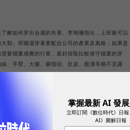
是了解如何穿出合適的衣著。李翊珊指出，上班族可以
兩大類。而職場穿著要配合公司的產業及風格；如果是
類需要穩重感覺的行業，最好採取比較保守穩重的穿
胸線、手臂、大腿、腳指頭、肚皮、股溝等都不宜露
於膝蓋一個拳頭，其他則依個人特質來表現。但她也建
出性感豔麗或是太時髦搶眼的感覺，套裝或襯衫配裙子
守型穿法其實相對來說比較容易，只要西裝外套、襯
掌握最新 AI 發
立即訂閱《數位時代》日報
於那些從事創意思考工作的人，輕便的穿著才讓人放
AI》圖解日報
不要把自己包得太緊。但要注意的是，不管公司文化多