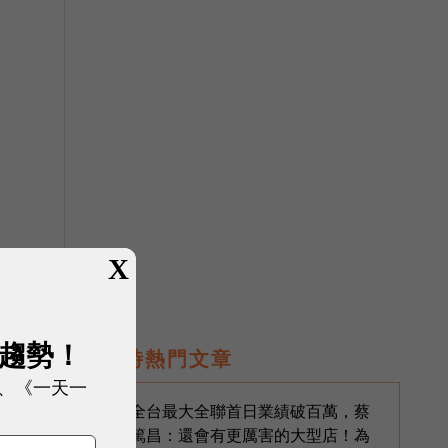
X
展趨勢！
即時熱門文章
、《一天一
全台最大全聯首日業績破百萬，蔡
1
篤昌：還會有更厲害的大型店！為