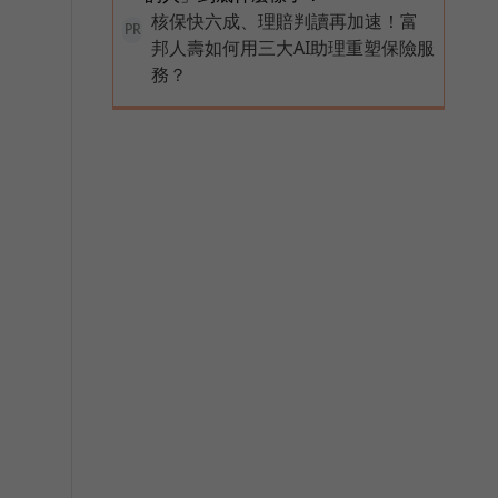
核保快六成、理賠判讀再加速！富
PR
邦人壽如何用三大AI助理重塑保險服
務？