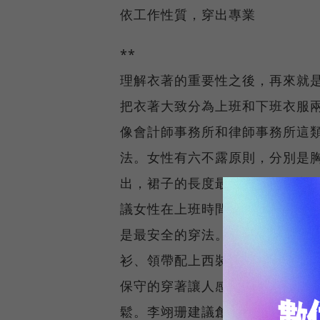
依工作性質，穿出專業
**
理解衣著的重要性之後，再來就
把衣著大致分為上班和下班衣服
像會計師事務所和律師事務所這
法。女性有六不露原則，分別是
出，裙子的長度最短最好不要高
議女性在上班時間，儘量不要穿
是最安全的穿法。至於男性的保
衫、領帶配上西裝褲就可以。
保守的穿著讓人感覺很拘謹，對
鬆。李翊珊建議創意工作者反而