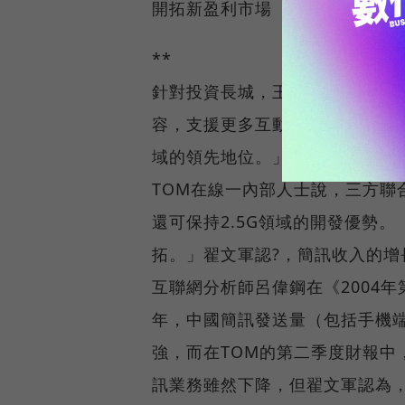
開拓新盈利市場
**
針對投資長城，王雷雷表示，「不
容，支援更多互動和創新的?品
域的領先地位。」
TOM在線一內部人士說，三方聯
還可保持2.5G領域的開發優勢
拓。」翟文軍認?，簡訊收入的
互聯網分析師呂偉鋼在《2004
年，中國簡訊發送量（包括手機端
強，而在TOM的第二季度財報中
訊業務雖然下降，但翟文軍認為，