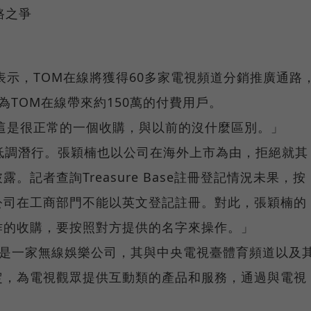
路之爭
表示，TOM在線將獲得60多家電視頻道分銷推廣通路
為TOM在線帶來約150萬的付費用戶。
這是很正常的一個收購，與以前的沒什麼區別。」
?面前低調潛行。張穎楠也以公司在海外上市為由，拒絕就其
記者查詢Treasure Base註冊登記情況未果，按
公司在工商部門不能以英文登記註冊。對此，張穎楠的
作的收購，要按照對方提供的名字來操作。」
Base是一家無線娛樂公司，其與中央電視臺體育頻道以及
定，為電視觀眾提供互動類的產品和服務，通過與電視
。