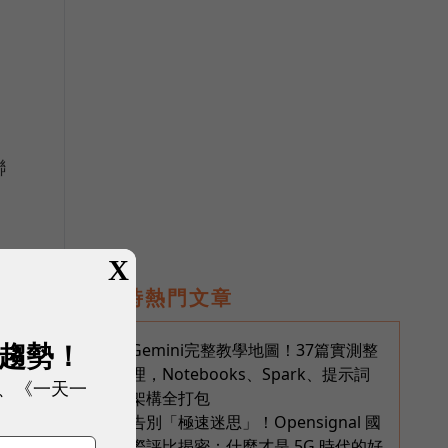
司
聯
X
即時熱門文章
展趨勢！
Gemini完整教學地圖！37篇實測整
1
理，Notebooks、Spark、提示詞
、《一天一
架構全打包
告別「極速迷思」！Opensignal 國
2
際評比揭密：什麼才是 5G 時代的好