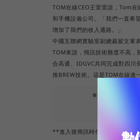
TOM在線CEO王雷雷說，To
和手機設備公司。「我們一直希
增加了我們的收入通路。」
中國互聯網實驗室副總裁翟文軍
TOM來說，簡訊技術難度不高，
合高通、IDGVC共同完成對四
推BREW技術。這是TOM在線
掌握最新AI、半導體
**進入後簡訊時代，