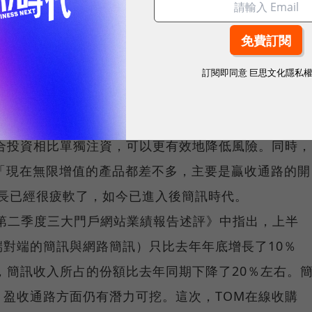
但將擴大我們基於BREW和Java應用的產品和服務內
訂閱即同意
巨思文化隱私
，以此提高市占率，更可進一步鞏固我們在無線互聯網
合投資相比單獨注資，可以更有效地降低風險。同時，
。「現在無限增值的產品都差不多，主要是贏收通路的開
增長已經很疲軟了，如今已進入後簡訊時代。
年第二季度三大門戶網站業績報告述評》中指出，上半
對端的簡訊與網路簡訊）只比去年年底增長了10％
，簡訊收入所占的份額比去年同期下降了20％左右。
盈收通路方面仍有潛力可挖。這次，TOM在線收購