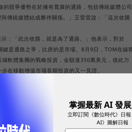
m在線的競爭優勢在於擁有寬廣的通路，包括傳統媒體公
望與傳統媒體結成夥伴關係。」王雷雷說：「這次收購
表示：「此次收購，就是為了通路。」他表示，對於
關鍵是通路之爭，比拼的是市場。8月9日，TOM在線
川長城軟體集團的戰略投資，金額達350萬美元，借此力
進一步在移動增值市場長期投資的又一見證。
、數位趨勢！訂閱《數位時代》日報及社群活動訊息
掌握最新 AI 發
立即訂閱《數位時代》日報
AI》圖解日報