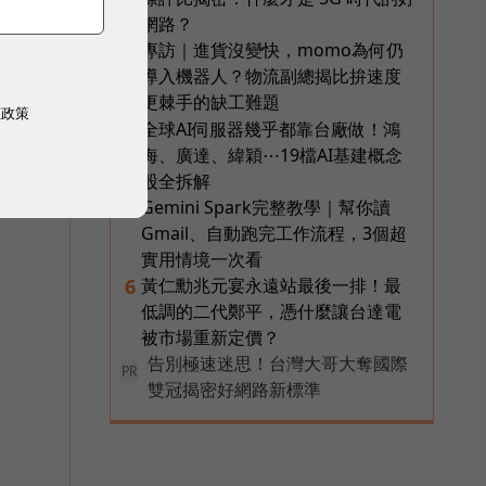
網路？
專訪｜進貨沒變快，momo為何仍
3
導入機器人？物流副總揭比拚速度
更棘手的缺工難題
權政策
全球AI伺服器幾乎都靠台廠做！鴻
4
領
海、廣達、緯穎⋯19檔AI基建概念
股全拆解
Gemini Spark完整教學｜幫你讀
5
Gmail、自動跑完工作流程，3個超
實用情境一次看
黃仁勳兆元宴永遠站最後一排！最
6
低調的二代鄭平，憑什麼讓台達電
被市場重新定價？
告別極速迷思！台灣大哥大奪國際
PR
雙冠揭密好網路新標準
簡