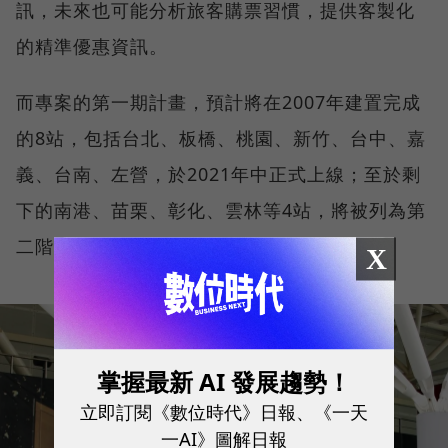
訊，未來也可能分析旅客購票習慣，提供客製化
的精準優惠資訊。
而專案的第一期計畫，預計將在2007年建置完成
的8站，包括台北、板橋、桃園、新竹、台中、嘉
義、台南、左營，於2021年中正式上線；至於剩
下的南港、苗栗、彰化、雲林等4站，將被列為第
二階段計畫，時程安排在2023年。
X
掌握最新 AI 發展趨勢！
立即訂閱《數位時代》日報、《一天
一AI》圖解日報