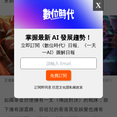
更願意贊助、支持電競戰隊。
X
掌握最新 AI 發展趨勢！
立即訂閱《數位時代》日報、《一天
一AI》圖解日報
王道銀行與《傳說對決》合作，發行了獨家聯名卡。
圖／ 王道銀行
訂閱即同意
巨思文化隱私權政策
如國泰金控便擁有一支《傳說對決》的戰隊；旗
下擁有謝霆鋒、容祖兒的香港英皇娛樂也擁有