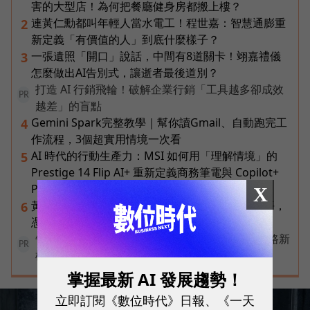
害的大型店！為何把餐廳健身房都搬上樓？
連黃仁勳都叫年輕人當水電工！程世嘉：智慧通膨重
2
新定義「有價值的人」到底什麼樣子？
一張遺照「開口」說話，中間有8道關卡！翊嘉禮儀
3
怎麼做出AI告別式，讓逝者最後道別？
打造 AI 行銷飛輪！破解企業行銷「工具越多卻成效
PR
越差」的盲點
Gemini Spark完整教學｜幫你讀Gmail、自動跑完工
4
作流程，3個超實用情境一次看
AI 時代的行動生產力：MSI 如何用「理解情境」的
5
Prestige 14 Flip AI+ 重新定義商務筆電與 Copilot+
PC？
X
黃仁勳兆元宴永遠站最後一排！最低調的二代鄭平，
6
憑什麼讓台達電被市場重新定價？
告別極速迷思！台灣大哥大奪國際雙冠揭密好網路新
PR
標準
掌握最新 AI 發展趨勢！
立即訂閱《數位時代》日報、《一天