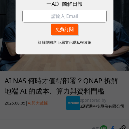
一AI》圖解日報
訂閱即同意
巨思文化隱私權政策
AI NAS 何時才值得部署？QNAP 拆解
地端 AI 的成本、算力與資料門檻
sponsored by
2026.08.05
|
AI與大數據
威聯通科技股份有限公司
分享