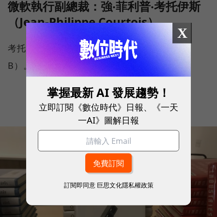
微軟執行副總裁：強‧菲利普‧考托伊斯
（Jean-Philippe Courtois）
X
考托伊斯則是推薦《
擁抱B選項
》（Option
B）。
掌握最新 AI 發展趨勢！
立即訂閱《數位時代》日報、《一天
一AI》圖解日報
訂閱即同意
巨思文化隱私權政策