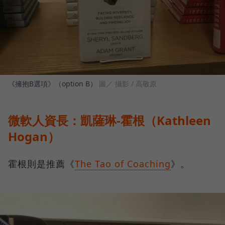
《擁抱B選項》（option B）
圖／ 攝影 / 高敬原
微軟人資長：凱薩琳-霍根（Kathleen
Hogan）
霍根則是推薦《
The Tao of Coaching
》。