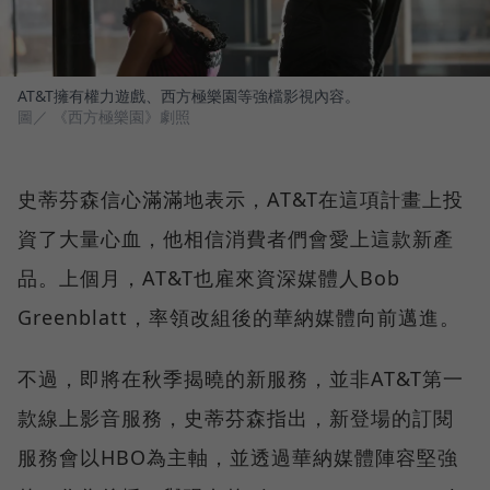
AT&T擁有權力遊戲、西方極樂園等強檔影視內容。
圖／ 《西方極樂園》劇照
史蒂芬森信心滿滿地表示，AT&T在這項計畫上投
資了大量心血，他相信消費者們會愛上這款新產
品。上個月，AT&T也雇來資深媒體人Bob
Greenblatt，率領改組後的華納媒體向前邁進。
不過，即將在秋季揭曉的新服務，並非AT&T第一
款線上影音服務，史蒂芬森指出，新登場的訂閱
服務會以HBO為主軸，並透過華納媒體陣容堅強