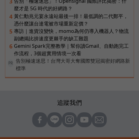
告別「極速迷思」！Opensignal 國際評比揭密：什
3
麼才是 5G 時代的好網路？
黃仁勳兆元宴永遠站最後一排！最低調的二代鄭平，
4
憑什麼讓台達電被市場重新定價？
專訪｜進貨沒變快，momo為何仍導入機器人？物流
5
副總揭比拚速度更棘手的缺工難題
Gemini Spark完整教學｜幫你讀Gmail、自動跑完工
6
作流程，3個超實用情境一次看
告別極速迷思！台灣大哥大奪國際雙冠揭密好網路新
PR
標準
追蹤我們