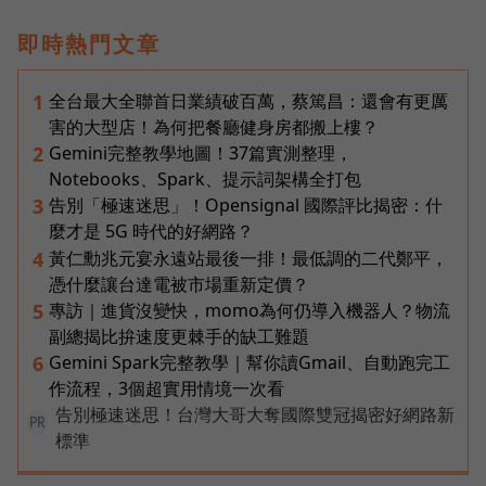
即時熱門文章
全台最大全聯首日業績破百萬，蔡篤昌：還會有更厲
1
害的大型店！為何把餐廳健身房都搬上樓？
Gemini完整教學地圖！37篇實測整理，
2
Notebooks、Spark、提示詞架構全打包
告別「極速迷思」！Opensignal 國際評比揭密：什
3
麼才是 5G 時代的好網路？
黃仁勳兆元宴永遠站最後一排！最低調的二代鄭平，
4
憑什麼讓台達電被市場重新定價？
專訪｜進貨沒變快，momo為何仍導入機器人？物流
5
副總揭比拚速度更棘手的缺工難題
Gemini Spark完整教學｜幫你讀Gmail、自動跑完工
6
作流程，3個超實用情境一次看
告別極速迷思！台灣大哥大奪國際雙冠揭密好網路新
PR
標準