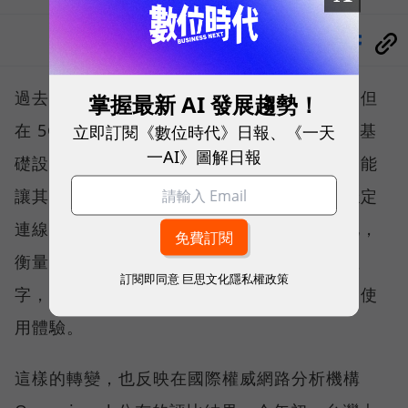
分享
過去，下載速度是評價電信服務的重要指標，但
掌握最新 AI 發展趨勢！
在 5G 成為工作、娛樂、生活不可或缺的數位基
立即訂閱《數位時代》日報、《一天
一AI》圖解日報
礎設施後，消費者發現，再快的網速，如果不能
讓其在人潮聚集、高速移動或室內空間維持穩定
連線，即無法轉換成好的使用體驗，也因如此，
衡量「好網路」的標準，也逐漸從追求測速數
訂閱即同意
巨思文化隱私權政策
字，轉向任何時間、任何地點都能穩定連線的使
用體驗。
這樣的轉變，也反映在國際權威網路分析機構