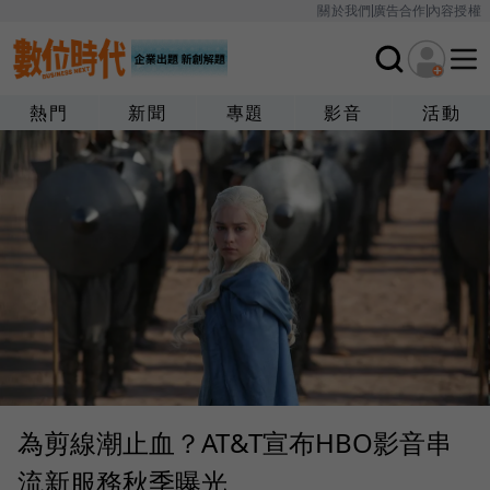
關於我們
廣告合作
內容授權
熱門
新聞
專題
影音
活動
為剪線潮止血？AT&T宣布HBO影音串
流新服務秋季曝光